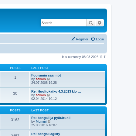
Search
Advanced search
Register
Login
It is currently 08.08.2026 11:11
POSTS
LAST POST
Foorumin säännöt
1
V
by
admin
i
24.07.2008 19:28
e
w
Re: Huoltokatko 4.3.2013 klo …
30
t
V
by
admin
h
i
02.04.2014 10:12
e
e
l
w
a
t
POSTS
LAST POST
t
h
e
e
Re: bengali ja pyörätuoli
s
3163
l
V
by
Mummi
t
a
i
25.08.2016 18:07
p
t
e
o
e
w
s
Re: bengali agility
s
t