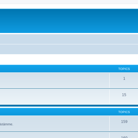
TOPICS
1
15
TOPICS
159
ävistämme.