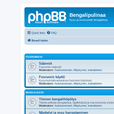
Bengalipulinaa
Kysy ja keskustele bengaleista
Quick links
FAQ
Board index
FOORUMISTA
Säännöt
Foorumin säännöt
Moderators:
huiskamestari
,
Mäykynen
,
kainaloinen
Foorumin käyttö
Kysymyksiä/vastauksia foorumin käytöstä.
Moderators:
huiskamestari
,
Mäykynen
,
kainaloinen
BENGALEISTA
Yleinen bengalihöpötys
Yleistä pölinää bengaleista, täplikkäistä ja marmorisista yst
Moderators:
huiskamestari
,
Mäykynen
,
kainaloinen
Näyttelyt ja muu harrastaminen