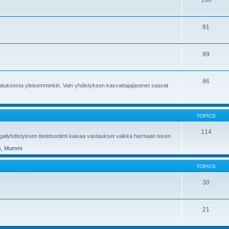
160
91
99
86
atuksesta yleisemminkin. Vain yhdistyksen kasvattajajäsenet saavat
TOPICS
114
engaliyhdistyksen tiedotustiimi kaivaa vastaukset vaikka harmaan kiven
s
,
Mummi
TOPICS
30
21