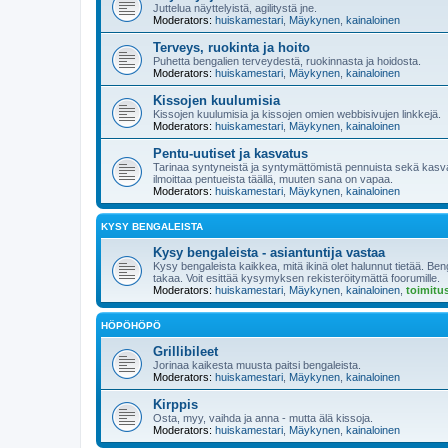
Juttelua näyttelyistä, agilitystä jne.
Moderators:
huiskamestari
,
Mäykynen
,
kainaloinen
Terveys, ruokinta ja hoito
Puhetta bengalien terveydestä, ruokinnasta ja hoidosta.
Moderators:
huiskamestari
,
Mäykynen
,
kainaloinen
Kissojen kuulumisia
Kissojen kuulumisia ja kissojen omien webbisivujen linkkejä.
Moderators:
huiskamestari
,
Mäykynen
,
kainaloinen
Pentu-uutiset ja kasvatus
Tarinaa syntyneistä ja syntymättömistä pennuista sekä kasv
ilmoittaa pentueista täällä, muuten sana on vapaa.
Moderators:
huiskamestari
,
Mäykynen
,
kainaloinen
KYSY BENGALEISTA
Kysy bengaleista - asiantuntija vastaa
Kysy bengaleista kaikkea, mitä ikinä olet halunnut tietää. B
takaa. Voit esittää kysymyksen rekisteröitymättä foorumille.
Moderators:
huiskamestari
,
Mäykynen
,
kainaloinen
,
toimitu
HÖPÖHÖPÖ
Grillibileet
Jorinaa kaikesta muusta paitsi bengaleista.
Moderators:
huiskamestari
,
Mäykynen
,
kainaloinen
Kirppis
Osta, myy, vaihda ja anna - mutta älä kissoja.
Moderators:
huiskamestari
,
Mäykynen
,
kainaloinen