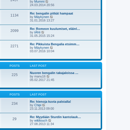
2457
t
V
by
Mummi
t
h
i
24.03.2014 20:56
p
e
e
o
l
w
s
Re: bengalin pitkät hampaat
a
1134
t
t
V
by
Mäykynen
t
h
i
31.01.2016 13:27
e
e
e
s
l
w
t
Re: Romeon kuulumiset, eläinl…
a
2099
t
p
V
by
tÄhti
t
h
o
i
31.05.2015 15:24
e
e
s
e
s
l
t
w
t
Re: Pikkuista Bengalia etsimm…
a
2271
t
p
V
by
Mäykynen
t
h
o
i
03.07.2016 10:04
e
e
s
e
s
l
t
w
t
a
t
p
t
h
o
POSTS
LAST POST
e
e
s
s
l
t
Nuoren bengalin takajaloissa …
t
225
a
V
by
manu16
p
t
i
05.02.2017 21:45
o
e
e
s
s
w
t
t
t
p
h
POSTS
LAST POST
o
e
s
l
Re: hienoja kuvia palstalla!
t
234
a
V
by
Chipi
t
i
23.11.2013 09:00
e
e
s
w
Re: Myydään Sturdin kantolauk…
t
29
t
V
by
wildtouch
p
h
i
27.08.2013 11:34
o
e
e
s
l