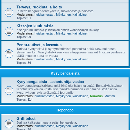
Terveys, ruokinta ja hoito
Puhetta bengalien terveydestä, ruokinnasta ja hoidosta.
Moderators:
huiskamestari
,
Mäykynen
,
kainaloinen
Topics:
91
Kissojen kuulumisia
Kissojen kuulumisia ja kissojen omien webbisivujen linkkejä.
Moderators:
huiskamestari
,
Mäykynen
,
kainaloinen
Topics:
99
Pentu-uutiset ja kasvatus
Tarinaa syntyneistä ja syntymättömistä pennuista sekä kasvatuksesta
yleisemminkin. Vain yhdistyksen kasvattajajäsenet saavat ilmoittaa pentueista
täällä, muuten sana on vapaa.
Moderators:
huiskamestari
,
Mäykynen
,
kainaloinen
Topics:
86
Kysy bengaleista
Kysy bengaleista - asiantuntija vastaa
Kysy bengaleista kaikkea, mitä ikinä olet halunnut tietää. Bengaliyhdistyksen
tiedotustiimi kaivaa vastaukset vaikka harmaan kiven takaa. Voit esittää
kysymyksen rekisteröitymättä foorumille.
Moderators:
huiskamestari
,
Mäykynen
,
kainaloinen
,
toimitus
,
Mummi
Topics:
114
Höpöhöpö
Grillibileet
Jorinaa kaikesta muusta paitsi bengaleista.
Moderators:
huiskamestari
,
Mäykynen
,
kainaloinen
Topics:
30