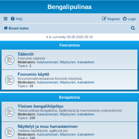
Bengalipulinaa
FAQ
Register
Login
S
Board index
e
It is currently 09.08.2026 09:19
a
Foorumista
r
Säännöt
c
Foorumin säännöt
Moderators:
huiskamestari
,
Mäykynen
,
kainaloinen
h
Topics:
1
Foorumin käyttö
Kysymyksiä/vastauksia foorumin käytöstä.
Moderators:
huiskamestari
,
Mäykynen
,
kainaloinen
Topics:
15
Bengaleista
Yleinen bengalihöpötys
Yleistä pölinää bengaleista, täplikkäistä ja marmorisista ystävistämme.
Moderators:
huiskamestari
,
Mäykynen
,
kainaloinen
Topics:
159
Näyttelyt ja muu harrastaminen
Juttelua näyttelyistä, agilitystä jne.
Moderators:
huiskamestari
,
Mäykynen
,
kainaloinen
Topics:
160