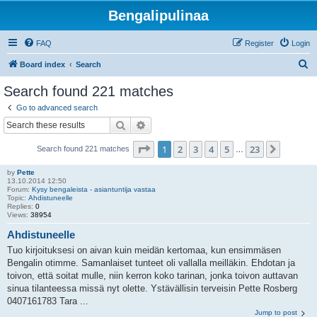
Bengalipulinaa
FAQ
Register
Login
S
Board index
Search
e
Search found 221 matches
a
Go to advanced search
r
Search
Advanced search
c
Page
1
of
23
1
2
3
4
5
23
Next
Search found 221 matches
h
…
by
Pette
13.10.2014 12:50
Forum:
Kysy bengaleista - asiantuntija vastaa
Topic:
Ahdistuneelle
Replies:
0
Views:
38954
Ahdistuneelle
Tuo kirjoituksesi on aivan kuin meidän kertomaa, kun ensimmäsen
Bengalin otimme. Samanlaiset tunteet oli vallalla meilläkin. Ehdotan ja
toivon, että soitat mulle, niin kerron koko tarinan, jonka toivon auttavan
sinua tilanteessa missä nyt olette. Ystävällisin terveisin Pette Rosberg
0407161783 Tara ...
Jump to post