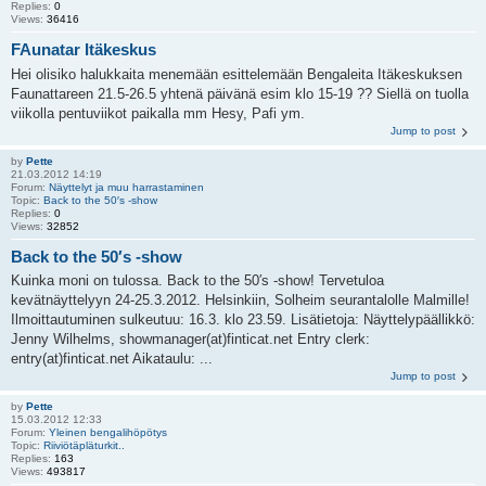
Replies:
0
Views:
36416
FAunatar Itäkeskus
Hei olisiko halukkaita menemään esittelemään Bengaleita Itäkeskuksen
Faunattareen 21.5-26.5 yhtenä päivänä esim klo 15-19 ?? Siellä on tuolla
viikolla pentuviikot paikalla mm Hesy, Pafi ym.
Jump to post
by
Pette
21.03.2012 14:19
Forum:
Näyttelyt ja muu harrastaminen
Topic:
Back to the 50′s -show
Replies:
0
Views:
32852
Back to the 50′s -show
Kuinka moni on tulossa. Back to the 50′s -show! Tervetuloa
kevätnäyttelyyn 24-25.3.2012. Helsinkiin, Solheim seurantalolle Malmille!
Ilmoittautuminen sulkeutuu: 16.3. klo 23.59. Lisätietoja: Näyttelypäällikkö:
Jenny Wilhelms, showmanager(at)finticat.net Entry clerk:
entry(at)finticat.net Aikataulu: ...
Jump to post
by
Pette
15.03.2012 12:33
Forum:
Yleinen bengalihöpötys
Topic:
Riiviötäpläturkit..
Replies:
163
Views:
493817