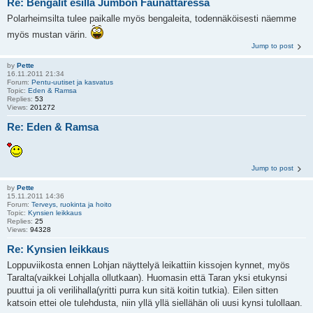
Re: Bengalit esillä Jumbon Faunattaressa
Polarheimsilta tulee paikalle myös bengaleita, todennäköisesti näemme
myös mustan värin.
Jump to post
by
Pette
16.11.2011 21:34
Forum:
Pentu-uutiset ja kasvatus
Topic:
Eden & Ramsa
Replies:
53
Views:
201272
Re: Eden & Ramsa
Jump to post
by
Pette
15.11.2011 14:36
Forum:
Terveys, ruokinta ja hoito
Topic:
Kynsien leikkaus
Replies:
25
Views:
94328
Re: Kynsien leikkaus
Loppuviikosta ennen Lohjan näyttelyä leikattiin kissojen kynnet, myös
Taralta(vaikkei Lohjalla ollutkaan). Huomasin että Taran yksi etukynsi
puuttui ja oli verilihalla(yritti purra kun sitä koitin tutkia). Eilen sitten
katsoin ettei ole tulehdusta, niin yllä yllä siellähän oli uusi kynsi tulollaan.