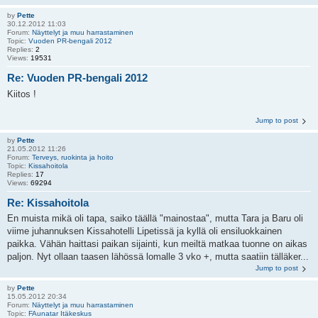
by
Pette
30.12.2012 11:03
Forum:
Näyttelyt ja muu harrastaminen
Topic:
Vuoden PR-bengali 2012
Replies:
2
Views:
19531
Re: Vuoden PR-bengali 2012
Kiitos !
Jump to post
by
Pette
21.05.2012 11:26
Forum:
Terveys, ruokinta ja hoito
Topic:
Kissahoitola
Replies:
17
Views:
69294
Re: Kissahoitola
En muista mikä oli tapa, saiko täällä "mainostaa", mutta Tara ja Baru oli
viime juhannuksen Kissahotelli Lipetissä ja kyllä oli ensiluokkainen
paikka. Vähän haittasi paikan sijainti, kun meiltä matkaa tuonne on aikas
paljon. Nyt ollaan taasen lähössä lomalle 3 vko +, mutta saatiin tälläker...
Jump to post
by
Pette
15.05.2012 20:34
Forum:
Näyttelyt ja muu harrastaminen
Topic:
FAunatar Itäkeskus