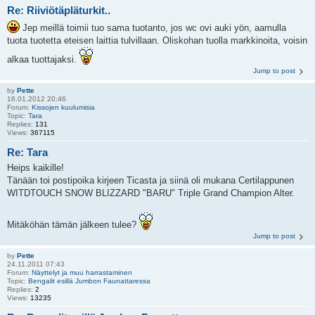
Re: Riiviötäpläturkit..
Jep meillä toimii tuo sama tuotanto, jos wc ovi auki yön, aamulla
tuota tuotetta eteisen laittia tulvillaan. Oliskohan tuolla markkinoita, voisin
alkaa tuottajaksi.
Jump to post
by
Pette
16.01.2012 20:46
Forum:
Kissojen kuulumisia
Topic:
Tara
Replies:
131
Views:
367115
Re: Tara
Heips kaikille!
Tänään toi postipoika kirjeen Ticasta ja siinä oli mukana Certilappunen
WITDTOUCH SNOW BLIZZARD "BARU" Triple Grand Champion Alter.
Mitäköhän tämän jälkeen tulee?
Jump to post
by
Pette
24.11.2011 07:43
Forum:
Näyttelyt ja muu harrastaminen
Topic:
Bengalit esillä Jumbon Faunattaressa
Replies:
2
Views:
13235