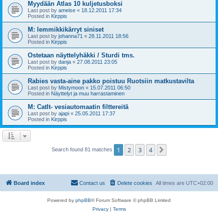
Myydään Atlas 10 kuljetusboksi
Last post by
ameise
«
18.12.2011 17:34
Posted in
Kirppis
M: lemmikkikärryt siniset
Last post by
johanna71
«
28.11.2011 18:56
Posted in
Kirppis
Ostetaan näyttelyhäkki / Sturdi tms.
Last post by
danja
«
27.08.2011 23:05
Posted in
Kirppis
Rabies vasta-aine pakko poistuu Ruotsiin matkustavilta
Last post by
Mistymoon
«
15.07.2011 06:50
Posted in
Näyttelyt ja muu harrastaminen
M: CatIt- vesiautomaatin filttereitä
Last post by
ajapi
«
25.05.2011 17:37
Posted in
Kirppis
1
2
3
4
Next
Search found 81 matches
Board index
Contact us
Delete cookies
All times are
UTC+02:00
Powered by
phpBB
® Forum Software © phpBB Limited
Privacy
|
Terms