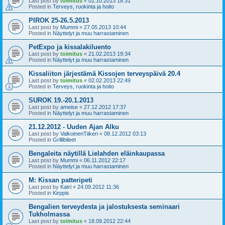
Last post by
toimitus
«
01.10.2013 18:31
Posted in
Terveys, ruokinta ja hoito
PIROK 25-26.5.2013
Last post by
Mummi
«
27.05.2013 10:44
Posted in
Näyttelyt ja muu harrastaminen
PetExpo ja kissalakiluento
Last post by
toimitus
«
21.02.2013 19:34
Posted in
Näyttelyt ja muu harrastaminen
Kissaliiton järjestämä Kissojen terveyspäivä 20.4
Last post by
toimitus
«
02.02.2013 22:49
Posted in
Terveys, ruokinta ja hoito
SUROK 19.-20.1.2013
Last post by
ameise
«
27.12.2012 17:37
Posted in
Näyttelyt ja muu harrastaminen
21.12.2012 - Uuden Ajan Alku
Last post by
ValkoinenTiikeri
«
08.12.2012 03:13
Posted in
Grillibileet
Bengaleita näytillä Lielahden eläinkaupassa
Last post by
Mummi
«
06.11.2012 22:17
Posted in
Näyttelyt ja muu harrastaminen
M: Kissan patteripeti
Last post by
Katri
«
24.09.2012 11:36
Posted in
Kirppis
Bengalien terveydesta ja jalostuksesta seminaari
Tukholmassa
Last post by
toimitus
«
18.09.2012 22:44