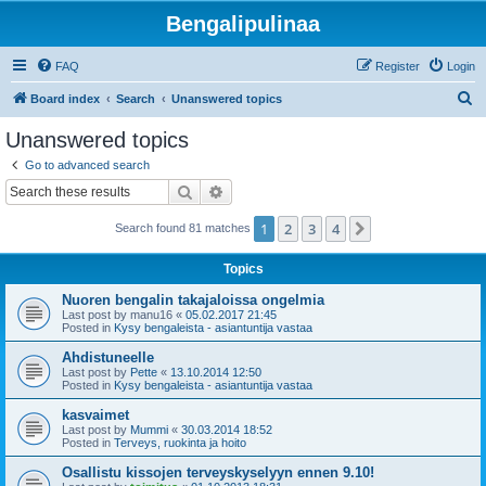
Bengalipulinaa
FAQ
Register
Login
S
Board index
Search
Unanswered topics
e
Unanswered topics
a
Go to advanced search
r
Search
Advanced search
c
1
2
3
4
Next
Search found 81 matches
h
Topics
Nuoren bengalin takajaloissa ongelmia
Last post by
manu16
«
05.02.2017 21:45
Posted in
Kysy bengaleista - asiantuntija vastaa
Ahdistuneelle
Last post by
Pette
«
13.10.2014 12:50
Posted in
Kysy bengaleista - asiantuntija vastaa
kasvaimet
Last post by
Mummi
«
30.03.2014 18:52
Posted in
Terveys, ruokinta ja hoito
Osallistu kissojen terveyskyselyyn ennen 9.10!