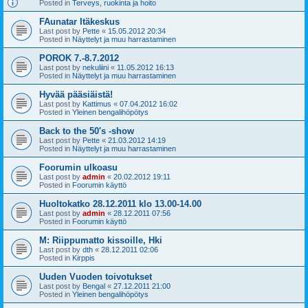
Posted in
Terveys, ruokinta ja hoito
FAunatar Itäkeskus
Last post by
Pette
«
15.05.2012 20:34
Posted in
Näyttelyt ja muu harrastaminen
POROK 7.-8.7.2012
Last post by
nekuliini
«
11.05.2012 16:13
Posted in
Näyttelyt ja muu harrastaminen
Hyvää pääsiäistä!
Last post by
Kattimus
«
07.04.2012 16:02
Posted in
Yleinen bengalihöpötys
Back to the 50′s -show
Last post by
Pette
«
21.03.2012 14:19
Posted in
Näyttelyt ja muu harrastaminen
Foorumin ulkoasu
Last post by
admin
«
20.02.2012 19:11
Posted in
Foorumin käyttö
Huoltokatko 28.12.2011 klo 13.00-14.00
Last post by
admin
«
28.12.2011 07:56
Posted in
Foorumin käyttö
M: Riippumatto kissoille, Hki
Last post by
dth
«
28.12.2011 02:06
Posted in
Kirppis
Uuden Vuoden toivotukset
Last post by
Bengal
«
27.12.2011 21:00
Posted in
Yleinen bengalihöpötys