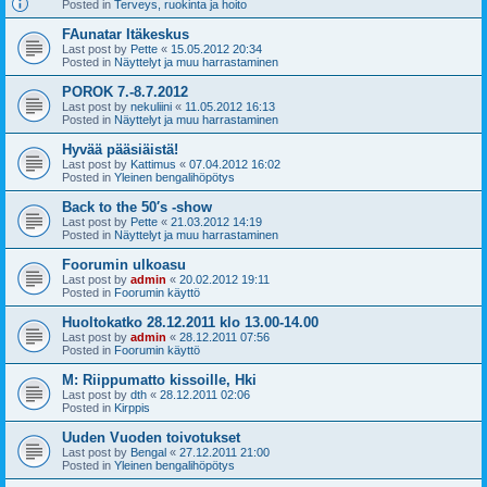
Posted in
Terveys, ruokinta ja hoito
FAunatar Itäkeskus
Last post by
Pette
«
15.05.2012 20:34
Posted in
Näyttelyt ja muu harrastaminen
POROK 7.-8.7.2012
Last post by
nekuliini
«
11.05.2012 16:13
Posted in
Näyttelyt ja muu harrastaminen
Hyvää pääsiäistä!
Last post by
Kattimus
«
07.04.2012 16:02
Posted in
Yleinen bengalihöpötys
Back to the 50′s -show
Last post by
Pette
«
21.03.2012 14:19
Posted in
Näyttelyt ja muu harrastaminen
Foorumin ulkoasu
Last post by
admin
«
20.02.2012 19:11
Posted in
Foorumin käyttö
Huoltokatko 28.12.2011 klo 13.00-14.00
Last post by
admin
«
28.12.2011 07:56
Posted in
Foorumin käyttö
M: Riippumatto kissoille, Hki
Last post by
dth
«
28.12.2011 02:06
Posted in
Kirppis
Uuden Vuoden toivotukset
Last post by
Bengal
«
27.12.2011 21:00
Posted in
Yleinen bengalihöpötys