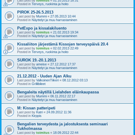
Last post by
toimitus
«
01.10.2013 18:31
Posted in
Terveys, ruokinta ja hoito
PIROK 25-26.5.2013
Last post by
Mummi
«
27.05.2013 10:44
Posted in
Näyttelyt ja muu harrastaminen
PetExpo ja kissalakiluento
Last post by
toimitus
«
21.02.2013 19:34
Posted in
Näyttelyt ja muu harrastaminen
Kissaliiton järjestämä Kissojen terveyspäivä 20.4
Last post by
toimitus
«
02.02.2013 22:49
Posted in
Terveys, ruokinta ja hoito
SUROK 19.-20.1.2013
Last post by
ameise
«
27.12.2012 17:37
Posted in
Näyttelyt ja muu harrastaminen
21.12.2012 - Uuden Ajan Alku
Last post by
ValkoinenTiikeri
«
08.12.2012 03:13
Posted in
Grillibileet
Bengaleita näytillä Lielahden eläinkaupassa
Last post by
Mummi
«
06.11.2012 22:17
Posted in
Näyttelyt ja muu harrastaminen
M: Kissan patteripeti
Last post by
Katri
«
24.09.2012 11:36
Posted in
Kirppis
Bengalien terveydesta ja jalostuksesta seminaari
Tukholmassa
Last post by
toimitus
«
18.09.2012 22:44