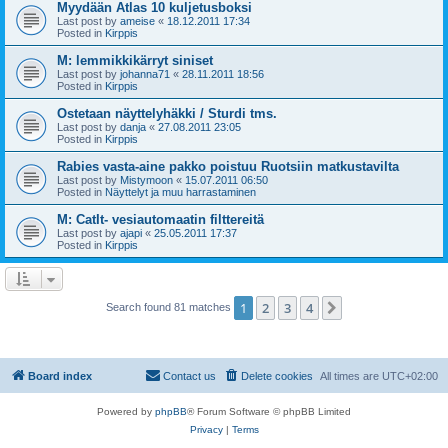
Myydään Atlas 10 kuljetusboksi
Last post by
ameise
«
18.12.2011 17:34
Posted in
Kirppis
M: lemmikkikärryt siniset
Last post by
johanna71
«
28.11.2011 18:56
Posted in
Kirppis
Ostetaan näyttelyhäkki / Sturdi tms.
Last post by
danja
«
27.08.2011 23:05
Posted in
Kirppis
Rabies vasta-aine pakko poistuu Ruotsiin matkustavilta
Last post by
Mistymoon
«
15.07.2011 06:50
Posted in
Näyttelyt ja muu harrastaminen
M: CatIt- vesiautomaatin filttereitä
Last post by
ajapi
«
25.05.2011 17:37
Posted in
Kirppis
1
2
3
4
Next
Search found 81 matches
Board index
Contact us
Delete cookies
All times are
UTC+02:00
Powered by
phpBB
® Forum Software © phpBB Limited
Privacy
|
Terms