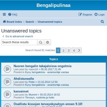
Bengalipulinaa
FAQ
Register
Login
S
Board index
Search
Unanswered topics
e
Unanswered topics
a
Go to advanced search
r
Search
Advanced search
c
1
2
3
4
Next
Search found 81 matches
h
Topics
Nuoren bengalin takajaloissa ongelmia
Last post by
manu16
«
05.02.2017 21:45
Posted in
Kysy bengaleista - asiantuntija vastaa
Ahdistuneelle
Last post by
Pette
«
13.10.2014 12:50
Posted in
Kysy bengaleista - asiantuntija vastaa
kasvaimet
Last post by
Mummi
«
30.03.2014 18:52
Posted in
Terveys, ruokinta ja hoito
Osallistu kissojen terveyskyselyyn ennen 9.10!