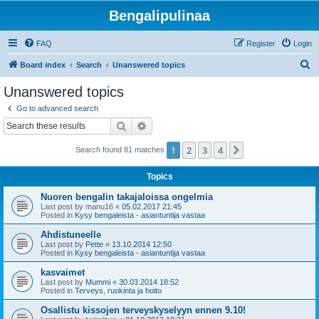
Bengalipulinaa
FAQ
Register
Login
S
Board index
Search
Unanswered topics
e
Unanswered topics
a
Go to advanced search
r
Search
Advanced search
c
1
2
3
4
Next
Search found 81 matches
h
Topics
Nuoren bengalin takajaloissa ongelmia
Last post by
manu16
«
05.02.2017 21:45
Posted in
Kysy bengaleista - asiantuntija vastaa
Ahdistuneelle
Last post by
Pette
«
13.10.2014 12:50
Posted in
Kysy bengaleista - asiantuntija vastaa
kasvaimet
Last post by
Mummi
«
30.03.2014 18:52
Posted in
Terveys, ruokinta ja hoito
Osallistu kissojen terveyskyselyyn ennen 9.10!