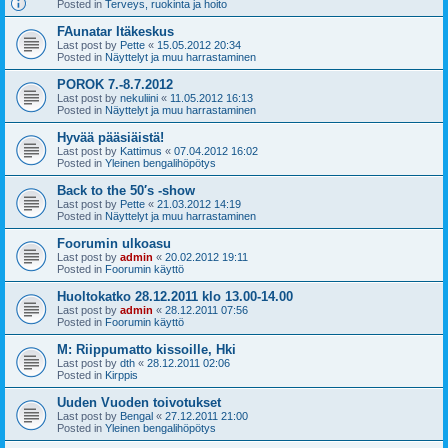
Posted in
Terveys, ruokinta ja hoito
FAunatar Itäkeskus
Last post by
Pette
«
15.05.2012 20:34
Posted in
Näyttelyt ja muu harrastaminen
POROK 7.-8.7.2012
Last post by
nekuliini
«
11.05.2012 16:13
Posted in
Näyttelyt ja muu harrastaminen
Hyvää pääsiäistä!
Last post by
Kattimus
«
07.04.2012 16:02
Posted in
Yleinen bengalihöpötys
Back to the 50′s -show
Last post by
Pette
«
21.03.2012 14:19
Posted in
Näyttelyt ja muu harrastaminen
Foorumin ulkoasu
Last post by
admin
«
20.02.2012 19:11
Posted in
Foorumin käyttö
Huoltokatko 28.12.2011 klo 13.00-14.00
Last post by
admin
«
28.12.2011 07:56
Posted in
Foorumin käyttö
M: Riippumatto kissoille, Hki
Last post by
dth
«
28.12.2011 02:06
Posted in
Kirppis
Uuden Vuoden toivotukset
Last post by
Bengal
«
27.12.2011 21:00
Posted in
Yleinen bengalihöpötys