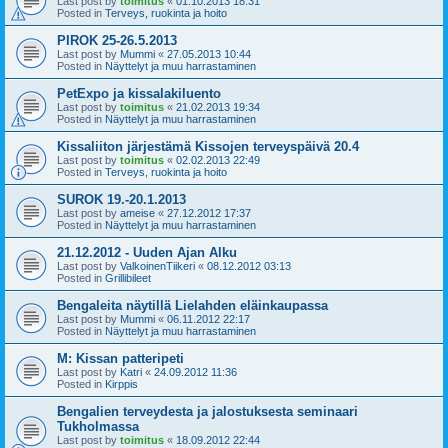
Last post by
toimitus
«
01.10.2013 18:31
Posted in
Terveys, ruokinta ja hoito
PIROK 25-26.5.2013
Last post by
Mummi
«
27.05.2013 10:44
Posted in
Näyttelyt ja muu harrastaminen
PetExpo ja kissalakiluento
Last post by
toimitus
«
21.02.2013 19:34
Posted in
Näyttelyt ja muu harrastaminen
Kissaliiton järjestämä Kissojen terveyspäivä 20.4
Last post by
toimitus
«
02.02.2013 22:49
Posted in
Terveys, ruokinta ja hoito
SUROK 19.-20.1.2013
Last post by
ameise
«
27.12.2012 17:37
Posted in
Näyttelyt ja muu harrastaminen
21.12.2012 - Uuden Ajan Alku
Last post by
ValkoinenTiikeri
«
08.12.2012 03:13
Posted in
Grillibileet
Bengaleita näytillä Lielahden eläinkaupassa
Last post by
Mummi
«
06.11.2012 22:17
Posted in
Näyttelyt ja muu harrastaminen
M: Kissan patteripeti
Last post by
Katri
«
24.09.2012 11:36
Posted in
Kirppis
Bengalien terveydesta ja jalostuksesta seminaari
Tukholmassa
Last post by
toimitus
«
18.09.2012 22:44