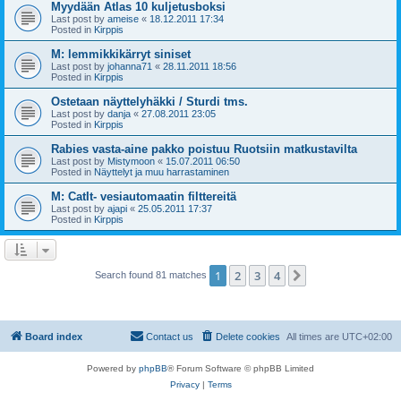
Myydään Atlas 10 kuljetusboksi
Last post by
ameise
«
18.12.2011 17:34
Posted in
Kirppis
M: lemmikkikärryt siniset
Last post by
johanna71
«
28.11.2011 18:56
Posted in
Kirppis
Ostetaan näyttelyhäkki / Sturdi tms.
Last post by
danja
«
27.08.2011 23:05
Posted in
Kirppis
Rabies vasta-aine pakko poistuu Ruotsiin matkustavilta
Last post by
Mistymoon
«
15.07.2011 06:50
Posted in
Näyttelyt ja muu harrastaminen
M: CatIt- vesiautomaatin filttereitä
Last post by
ajapi
«
25.05.2011 17:37
Posted in
Kirppis
1
2
3
4
Next
Search found 81 matches
Board index
Contact us
Delete cookies
All times are
UTC+02:00
Powered by
phpBB
® Forum Software © phpBB Limited
Privacy
|
Terms