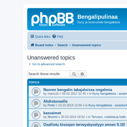
Bengalipulinaa
Kysy ja keskustele bengaleista
Quick links
FAQ
Board index
Search
Unanswered topics
Unanswered topics
Go to advanced search
Search
Advanced search
TOPICS
Nuoren bengalin takajaloissa ongelmia
by
manu16
»
05.02.2017 21:45
» in
Kysy bengaleista - asiant
Ahdistuneelle
by
Pette
»
13.10.2014 12:50
» in
Kysy bengaleista - asiantunt
kasvaimet
by
Mummi
»
30.03.2014 18:52
» in
Terveys, ruokinta ja hoito
Osallistu kissojen terveyskyselyyn ennen 9.10!