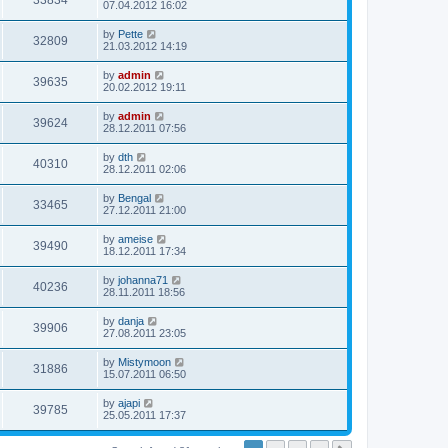
33834
07.04.2012 16:02
by
Pette
32809
21.03.2012 14:19
by
admin
39635
20.02.2012 19:11
by
admin
39624
28.12.2011 07:56
by
dth
40310
28.12.2011 02:06
by
Bengal
33465
27.12.2011 21:00
by
ameise
39490
18.12.2011 17:34
by
johanna71
40236
28.11.2011 18:56
by
danja
39906
27.08.2011 23:05
by
Mistymoon
31886
15.07.2011 06:50
by
ajapi
39785
25.05.2011 17:37