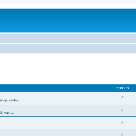
REPLIES
0
untija vastaa
0
ija vastaa
0
0