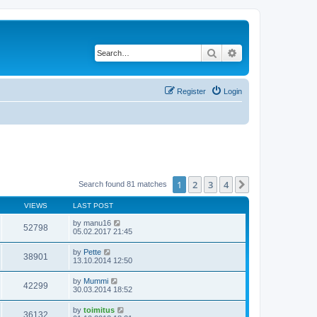
Search
Advanced search
Register
Login
1
2
3
4
Next
Search found 81 matches
VIEWS
LAST POST
by
manu16
52798
05.02.2017 21:45
by
Pette
38901
13.10.2014 12:50
by
Mummi
42299
30.03.2014 18:52
by
toimitus
36132