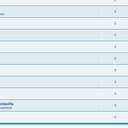
0
0
nen
0
0
0
0
0
0
0
stavilta
0
astaminen
0