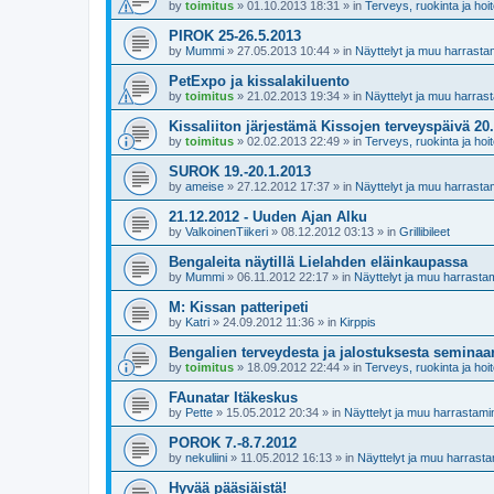
by
toimitus
»
01.10.2013 18:31
» in
Terveys, ruokinta ja hoi
PIROK 25-26.5.2013
by
Mummi
»
27.05.2013 10:44
» in
Näyttelyt ja muu harrasta
PetExpo ja kissalakiluento
by
toimitus
»
21.02.2013 19:34
» in
Näyttelyt ja muu harras
Kissaliiton järjestämä Kissojen terveyspäivä 20
by
toimitus
»
02.02.2013 22:49
» in
Terveys, ruokinta ja hoi
SUROK 19.-20.1.2013
by
ameise
»
27.12.2012 17:37
» in
Näyttelyt ja muu harrasta
21.12.2012 - Uuden Ajan Alku
by
ValkoinenTiikeri
»
08.12.2012 03:13
» in
Grillibileet
Bengaleita näytillä Lielahden eläinkaupassa
by
Mummi
»
06.11.2012 22:17
» in
Näyttelyt ja muu harrasta
M: Kissan patteripeti
by
Katri
»
24.09.2012 11:36
» in
Kirppis
Bengalien terveydesta ja jalostuksesta semina
by
toimitus
»
18.09.2012 22:44
» in
Terveys, ruokinta ja hoi
FAunatar Itäkeskus
by
Pette
»
15.05.2012 20:34
» in
Näyttelyt ja muu harrastami
POROK 7.-8.7.2012
by
nekuliini
»
11.05.2012 16:13
» in
Näyttelyt ja muu harrast
Hyvää pääsiäistä!