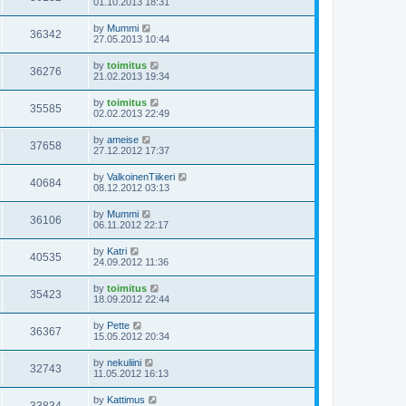
01.10.2013 18:31
by
Mummi
36342
27.05.2013 10:44
by
toimitus
36276
21.02.2013 19:34
by
toimitus
35585
02.02.2013 22:49
by
ameise
37658
27.12.2012 17:37
by
ValkoinenTiikeri
40684
08.12.2012 03:13
by
Mummi
36106
06.11.2012 22:17
by
Katri
40535
24.09.2012 11:36
by
toimitus
35423
18.09.2012 22:44
by
Pette
36367
15.05.2012 20:34
by
nekuliini
32743
11.05.2012 16:13
by
Kattimus