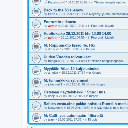
by
Kattimus
»
07.04.2012 16:02
» in
Yleinen bengalihöpötys
Back to the 50′s -show
by
Pette
»
21.03.2012 14:19
» in
Näyttelyt ja muu harrastami
Foorumin ulkoasu
by
admin
»
20.02.2012 19:11
» in
Foorumin käyttö
Huoltokatko 28.12.2011 klo 13.00-14.00
by
admin
»
28.12.2011 07:56
» in
Foorumin käyttö
M: Riippumatto kissoille, Hki
by
dth
»
28.12.2011 02:06
» in
Kirppis
Uuden Vuoden toivotukset
by
Bengal
»
27.12.2011 21:00
» in
Yleinen bengalihöpötys
Myydään Atlas 10 kuljetusboksi
by
ameise
»
18.12.2011 17:34
» in
Kirppis
M: lemmikkikärryt siniset
by
johanna71
»
28.11.2011 18:56
» in
Kirppis
Ostetaan näyttelyhäkki / Sturdi tms.
by
danja
»
27.08.2011 23:05
» in
Kirppis
Rabies vasta-aine pakko poistuu Ruotsiin matku
by
Mistymoon
»
15.07.2011 06:50
» in
Näyttelyt ja muu harr
M: CatIt- vesiautomaatin filttereitä
by
ajapi
»
25.05.2011 17:37
» in
Kirppis