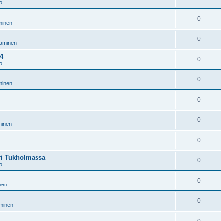
to
0
minen
0
taminen
.4
0
to
0
minen
0
0
minen
0
ari Tukholmassa
0
to
0
nen
0
aminen