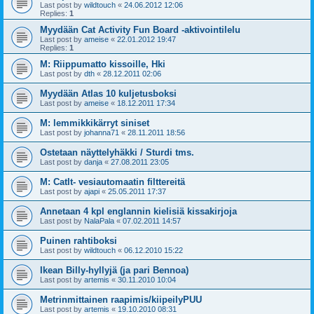
Last post by
wildtouch
«
24.06.2012 12:06
Replies:
1
Myydään Cat Activity Fun Board -aktivointilelu
Last post by
ameise
«
22.01.2012 19:47
Replies:
1
M: Riippumatto kissoille, Hki
Last post by
dth
«
28.12.2011 02:06
Myydään Atlas 10 kuljetusboksi
Last post by
ameise
«
18.12.2011 17:34
M: lemmikkikärryt siniset
Last post by
johanna71
«
28.11.2011 18:56
Ostetaan näyttelyhäkki / Sturdi tms.
Last post by
danja
«
27.08.2011 23:05
M: CatIt- vesiautomaatin filttereitä
Last post by
ajapi
«
25.05.2011 17:37
Annetaan 4 kpl englannin kielisiä kissakirjoja
Last post by
NalaPala
«
07.02.2011 14:57
Puinen rahtiboksi
Last post by
wildtouch
«
06.12.2010 15:22
Ikean Billy-hyllyjä (ja pari Bennoa)
Last post by
artemis
«
30.11.2010 10:04
Metrinmittainen raapimis/kiipeilyPUU
Last post by
artemis
«
19.10.2010 08:31