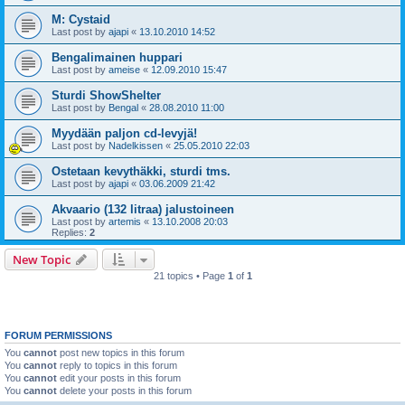
M: Cystaid
Last post by
ajapi
«
13.10.2010 14:52
Bengalimainen huppari
Last post by
ameise
«
12.09.2010 15:47
Sturdi ShowShelter
Last post by
Bengal
«
28.08.2010 11:00
Myydään paljon cd-levyjä!
Last post by
Nadelkissen
«
25.05.2010 22:03
Ostetaan kevythäkki, sturdi tms.
Last post by
ajapi
«
03.06.2009 21:42
Akvaario (132 litraa) jalustoineen
Last post by
artemis
«
13.10.2008 20:03
Replies:
2
New Topic
21 topics • Page
1
of
1
FORUM PERMISSIONS
You
cannot
post new topics in this forum
You
cannot
reply to topics in this forum
You
cannot
edit your posts in this forum
You
cannot
delete your posts in this forum