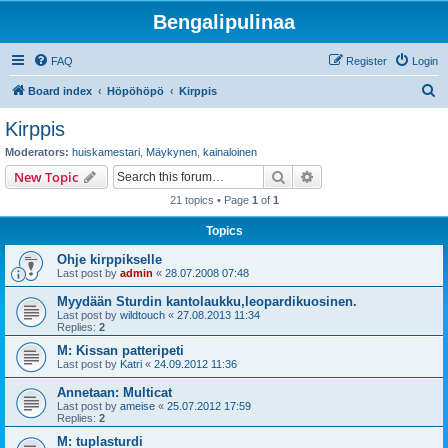
Bengalipulinaa
FAQ
Register
Login
S
Board index
Höpöhöpö
Kirppis
e
Kirppis
a
Moderators:
huiskamestari
,
Mäykynen
,
kainaloinen
r
Search
Advanced search
New Topic
c
21 topics • Page
1
of
1
h
Topics
Ohje kirppikselle
Last post by
admin
«
28.07.2008 07:48
Myydään Sturdin kantolaukku,leopardikuosinen.
Last post by
wildtouch
«
27.08.2013 11:34
Replies:
2
M: Kissan patteripeti
Last post by
Katri
«
24.09.2012 11:36
Annetaan: Multicat
Last post by
ameise
«
25.07.2012 17:59
Replies:
2
M: tuplasturdi