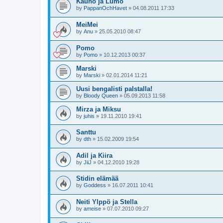
Kauno ja Lumo
by
PappanOchHavet
»
04.08.2011 17:33
MeiMei
by
Anu
»
25.05.2010 08:47
Pomo
by
Pomo
»
10.12.2013 00:37
Marski
by
Marski
»
02.01.2014 11:21
Uusi bengalisti palstalla!
by
Bloody Queen
»
05.09.2013 11:58
Mirza ja Miksu
by
juhis
»
19.11.2010 19:41
Santtu
by
dth
»
15.02.2009 19:54
Adil ja Kiira
by
JiiJ
»
04.12.2010 19:28
Stidin elämää
by
Goddess
»
16.07.2011 10:41
Neiti Ylppö ja Stella
by
ameise
»
07.07.2010 09:27