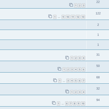
22
1
2
3
122
1
9
10
11
12
13
…
2
1
1
31
1
2
3
4
50
1
2
3
4
5
6
68
1
3
4
5
6
7
…
32
1
2
3
4
94
1
6
7
8
9
10
…