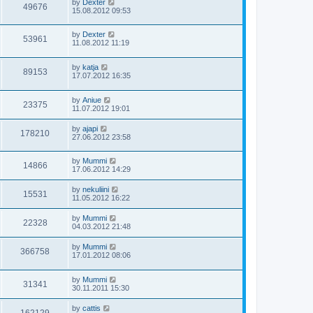
by
Dexter
49676
15.08.2012 09:53
by
Dexter
53961
11.08.2012 11:19
by
katja
89153
17.07.2012 16:35
by
Aniue
23375
11.07.2012 19:01
by
ajapi
178210
27.06.2012 23:58
by
Mummi
14866
17.06.2012 14:29
by
nekuliini
15531
11.05.2012 16:22
by
Mummi
22328
04.03.2012 21:48
by
Mummi
366758
17.01.2012 08:06
by
Mummi
31341
30.11.2011 15:30
by
cattis
162129