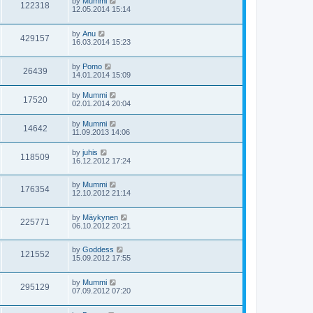
by
Mummi
122318
12.05.2014 15:14
by
Anu
429157
16.03.2014 15:23
by
Pomo
26439
14.01.2014 15:09
by
Mummi
17520
02.01.2014 20:04
by
Mummi
14642
11.09.2013 14:06
by
juhis
118509
16.12.2012 17:24
by
Mummi
176354
12.10.2012 21:14
by
Mäykynen
225771
06.10.2012 20:21
by
Goddess
121552
15.09.2012 17:55
by
Mummi
295129
07.09.2012 07:20