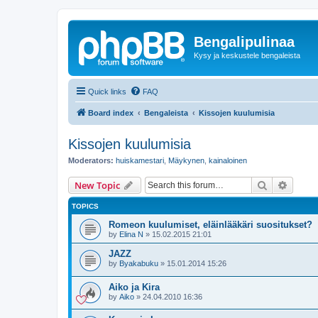
Bengalipulinaa
Kysy ja keskustele bengaleista
Quick links
FAQ
Board index
Bengaleista
Kissojen kuulumisia
Kissojen kuulumisia
Moderators:
huiskamestari
,
Mäykynen
,
kainaloinen
Search
Advanc
New Topic
TOPICS
Romeon kuulumiset, eläinlääkäri suositukset?
by
Elina N
»
15.02.2015 21:01
JAZZ
by
Byakabuku
»
15.01.2014 15:26
Aiko ja Kira
by
Aiko
»
24.04.2010 16:36