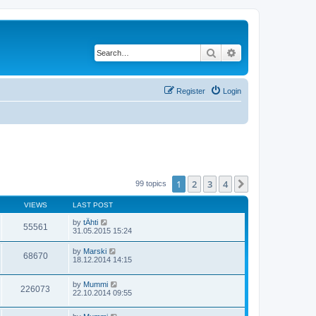
Search
Advanced search
Register
Login
1
2
3
4
Next
99 topics
VIEWS
LAST POST
by
tÄhti
55561
31.05.2015 15:24
by
Marski
68670
18.12.2014 14:15
by
Mummi
226073
22.10.2014 09:55