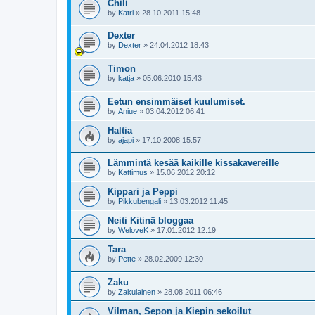
Chili
by
Katri
»
28.10.2011 15:48
Dexter
by
Dexter
»
24.04.2012 18:43
Timon
by
katja
»
05.06.2010 15:43
Eetun ensimmäiset kuulumiset.
by
Aniue
»
03.04.2012 06:41
Haltia
by
ajapi
»
17.10.2008 15:57
Lämmintä kesää kaikille kissakavereille
by
Kattimus
»
15.06.2012 20:12
Kippari ja Peppi
by
Pikkubengali
»
13.03.2012 11:45
Neiti Kitinä bloggaa
by
WeloveK
»
17.01.2012 12:19
Tara
by
Pette
»
28.02.2009 12:30
Zaku
by
Zakulainen
»
28.08.2011 06:46
Vilman, Sepon ja Kiepin sekoilut