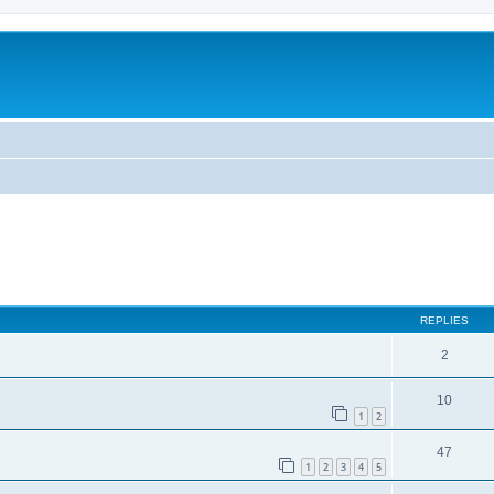
ed search
REPLIES
2
10
1
2
47
1
2
3
4
5