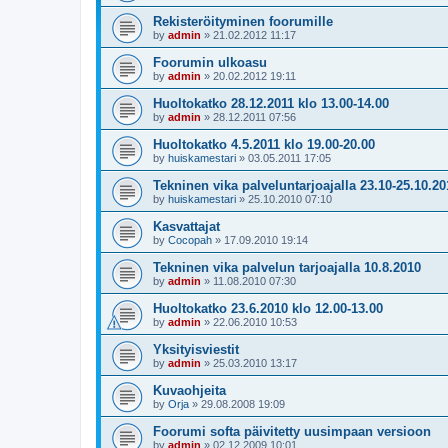
Rekisteröityminen foorumille
by
admin
»
21.02.2012 11:17
Foorumin ulkoasu
by
admin
»
20.02.2012 19:11
Huoltokatko 28.12.2011 klo 13.00-14.00
by
admin
»
28.12.2011 07:56
Huoltokatko 4.5.2011 klo 19.00-20.00
by
huiskamestari
»
03.05.2011 17:05
Tekninen vika palveluntarjoajalla 23.10-25.10.20
by
huiskamestari
»
25.10.2010 07:10
Kasvattajat
by
Cocopah
»
17.09.2010 19:14
Tekninen vika palvelun tarjoajalla 10.8.2010
by
admin
»
11.08.2010 07:30
Huoltokatko 23.6.2010 klo 12.00-13.00
by
admin
»
22.06.2010 10:53
Yksityisviestit
by
admin
»
25.03.2010 13:17
Kuvaohjeita
by
Orja
»
29.08.2008 19:09
Foorumi softa päivitetty uusimpaan versioon
by
admin
»
02.12.2009 10:01