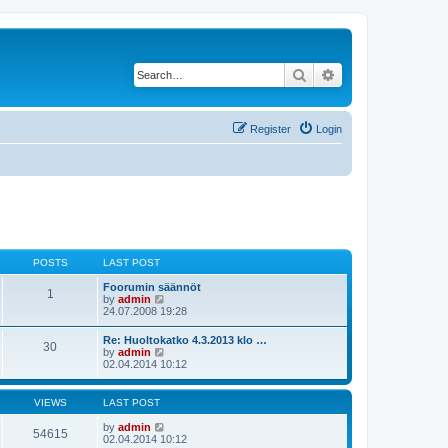
Search
Advanced search
Register
Login
POSTS
LAST POST
Foorumin säännöt
1
V
by
admin
i
24.07.2008 19:28
e
w
Re: Huoltokatko 4.3.2013 klo …
30
t
V
by
admin
h
i
02.04.2014 10:12
e
e
l
w
a
t
VIEWS
LAST POST
t
h
e
e
by
admin
s
54615
l
02.04.2014 10:12
t
a