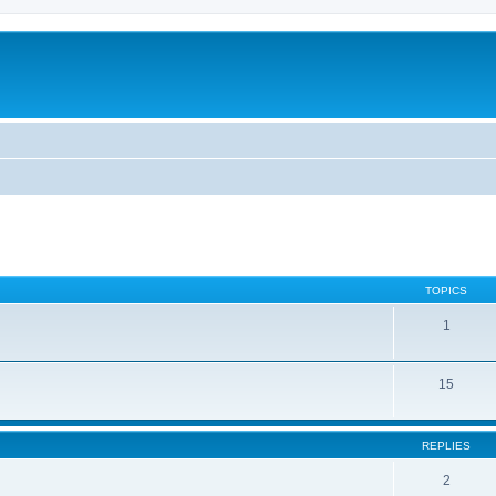
TOPICS
1
15
REPLIES
2