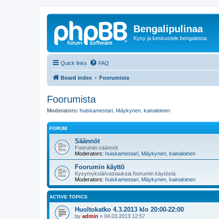
Bengalipulinaa
Kysy ja keskustele bengaleista
Quick links
FAQ
Board index
Foorumista
Foorumista
Moderators:
huiskamestari
,
Mäykynen
,
kainaloinen
FORUM
Säännöt
Foorumin säännöt
Moderators:
huiskamestari
,
Mäykynen
,
kainaloinen
Foorumin käyttö
Kysymyksiä/vastauksia foorumin käytöstä.
Moderators:
huiskamestari
,
Mäykynen
,
kainaloinen
ACTIVE TOPICS
Huoltokatko 4.3.2013 klo 20:00-22:00
by
admin
»
04.03.2013 12:57