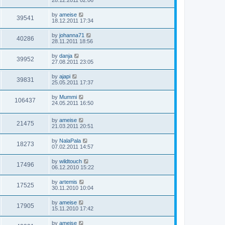
by
ameise
39541
18.12.2011 17:34
by
johanna71
40286
28.11.2011 18:56
by
danja
39952
27.08.2011 23:05
by
ajapi
39831
25.05.2011 17:37
by
Mummi
106437
24.05.2011 16:50
by
ameise
21475
21.03.2011 20:51
by
NalaPala
18273
07.02.2011 14:57
by
wildtouch
17496
06.12.2010 15:22
by
artemis
17525
30.11.2010 10:04
by
ameise
17905
15.11.2010 17:42
by
ameise