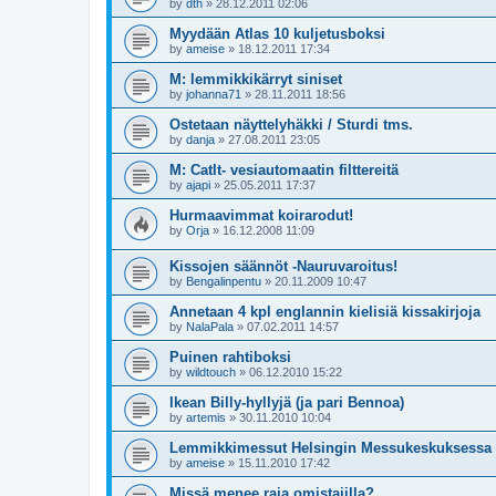
by
dth
»
28.12.2011 02:06
Myydään Atlas 10 kuljetusboksi
by
ameise
»
18.12.2011 17:34
M: lemmikkikärryt siniset
by
johanna71
»
28.11.2011 18:56
Ostetaan näyttelyhäkki / Sturdi tms.
by
danja
»
27.08.2011 23:05
M: CatIt- vesiautomaatin filttereitä
by
ajapi
»
25.05.2011 17:37
Hurmaavimmat koirarodut!
by
Orja
»
16.12.2008 11:09
Kissojen säännöt -Nauruvaroitus!
by
Bengalinpentu
»
20.11.2009 10:47
Annetaan 4 kpl englannin kielisiä kissakirjoja
by
NalaPala
»
07.02.2011 14:57
Puinen rahtiboksi
by
wildtouch
»
06.12.2010 15:22
Ikean Billy-hyllyjä (ja pari Bennoa)
by
artemis
»
30.11.2010 10:04
Lemmikkimessut Helsingin Messukeskuksessa
by
ameise
»
15.11.2010 17:42
Missä menee raja omistajilla?