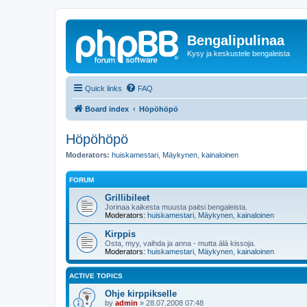
Bengalipulinaa
Kysy ja keskustele bengaleista
Quick links
FAQ
Board index
Höpöhöpö
Höpöhöpö
Moderators:
huiskamestari
,
Mäykynen
,
kainaloinen
FORUM
Grillibileet
Jorinaa kaikesta muusta paitsi bengaleista.
Moderators:
huiskamestari
,
Mäykynen
,
kainaloinen
Kirppis
Osta, myy, vaihda ja anna - mutta älä kissoja.
Moderators:
huiskamestari
,
Mäykynen
,
kainaloinen
ACTIVE TOPICS
Ohje kirppikselle
by
admin
»
28.07.2008 07:48