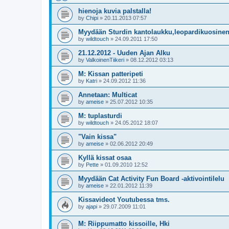
hienoja kuvia palstalla!
by
Chipi
»
20.11.2013 07:57
Myydään Sturdin kantolaukku,leopardikuosinen
by
wildtouch
»
24.09.2011 17:50
21.12.2012 - Uuden Ajan Alku
by
ValkoinenTiikeri
»
08.12.2012 03:13
M: Kissan patteripeti
by
Katri
»
24.09.2012 11:36
Annetaan: Multicat
by
ameise
»
25.07.2012 10:35
M: tuplasturdi
by
wildtouch
»
24.05.2012 18:07
"Vain kissa"
by
ameise
»
02.06.2012 20:49
Kyllä kissat osaa
by
Pette
»
01.09.2010 12:52
Myydään Cat Activity Fun Board -aktivointilelu
by
ameise
»
22.01.2012 11:39
Kissavideot Youtubessa tms.
by
ajapi
»
29.07.2009 11:01
M: Riippumatto kissoille, Hki