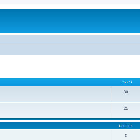
TOPICS
30
21
REPLIES
0