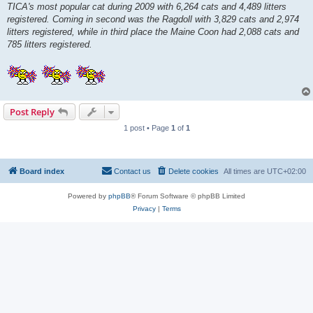
TICA's most popular cat during 2009 with 6,264 cats and 4,489 litters
registered. Coming in second was the Ragdoll with 3,829 cats and 2,974
litters registered, while in third place the Maine Coon had 2,088 cats and
785 litters registered.
Post Reply
1 post • Page
1
of
1
Board index
Contact us
Delete cookies
All times are
UTC+02:00
Powered by
phpBB
® Forum Software © phpBB Limited
Privacy
|
Terms