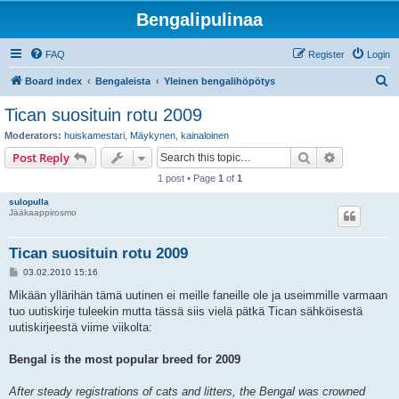
Bengalipulinaa
FAQ
Register
Login
S
Board index
Bengaleista
Yleinen bengalihöpötys
e
Tican suosituin rotu 2009
a
Moderators:
huiskamestari
,
Mäykynen
,
kainaloinen
r
Search
Advanced s
Post Reply
c
1 post • Page
1
of
1
h
sulopulla
Jääkaappirosmo
Tican suosituin rotu 2009
P
03.02.2010 15:16
o
s
Mikään yllärihän tämä uutinen ei meille faneille ole ja useimmille varmaan
t
tuo uutiskirje tuleekin mutta tässä siis vielä pätkä Tican sähköisestä
uutiskirjeestä viime viikolta:
Bengal is the most popular breed for 2009
After steady registrations of cats and litters, the Bengal was crowned