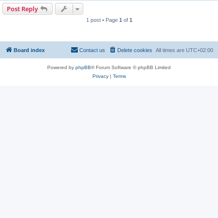
Post Reply
1 post • Page
1
of
1
Board index
Contact us
Delete cookies
All times are
UTC+02:00
Powered by
phpBB
® Forum Software © phpBB Limited
Privacy
|
Terms