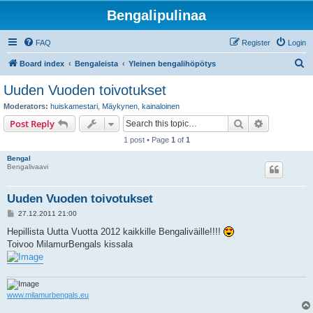
Bengalipulinaa
FAQ
Register
Login
S
Board index
Bengaleista
Yleinen bengalihöpötys
e
Uuden Vuoden toivotukset
a
Moderators:
huiskamestari
,
Mäykynen
,
kainaloinen
r
Search
Advanced s
Post Reply
c
1 post • Page
1
of
1
h
Bengal
Bengalivaavi
Uuden Vuoden toivotukset
P
27.12.2011 21:00
o
s
Hepillista Uutta Vuotta 2012 kaikkille Bengaliväille!!!!
t
Toivoo MilamurBengals kissala
www.milamurbengals.eu