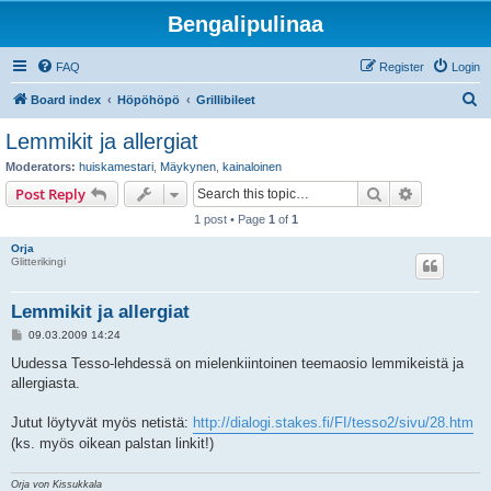
Bengalipulinaa
FAQ
Register
Login
S
Board index
Höpöhöpö
Grillibileet
e
Lemmikit ja allergiat
a
Moderators:
huiskamestari
,
Mäykynen
,
kainaloinen
r
Search
Advanced s
Post Reply
c
1 post • Page
1
of
1
h
Orja
Glitterikingi
Lemmikit ja allergiat
P
09.03.2009 14:24
o
s
Uudessa Tesso-lehdessä on mielenkiintoinen teemaosio lemmikeistä ja
t
allergiasta.
Jutut löytyvät myös netistä:
http://dialogi.stakes.fi/FI/tesso2/sivu/28.htm
(ks. myös oikean palstan linkit!)
Orja von Kissukkala