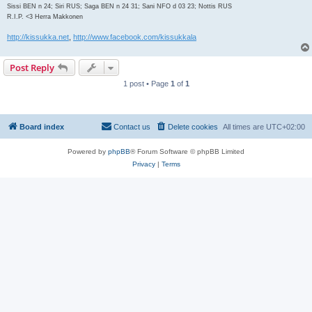
Sissi BEN n 24; Siri RUS; Saga BEN n 24 31; Sani NFO d 03 23; Nottis RUS
R.I.P. <3 Herra Makkonen
http://kissukka.net
,
http://www.facebook.com/kissukkala
Post Reply
1 post • Page
1
of
1
Board index
Contact us
Delete cookies
All times are
UTC+02:00
Powered by
phpBB
® Forum Software © phpBB Limited
Privacy
|
Terms