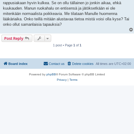
rappusiakaan hyvin kulkea. Se on ollu tällainen jo jonkin aikaa, ehkä
kuukauden. Manun ruokahalu on entisensä ja jätöksetkään ei ole
mitenkään normaalista poikkeavia. Me tilataan Manulle huomenna
lääkäriaika. Onko teillä mitään alustavaa tietoa mistä voisi olla kyse? Tai
onko ollut samanlaisia tapauksia?
Post Reply
1 post • Page
1
of
1
Board index
Contact us
Delete cookies
All times are
UTC+02:00
Powered by
phpBB
® Forum Software © phpBB Limited
Privacy
|
Terms