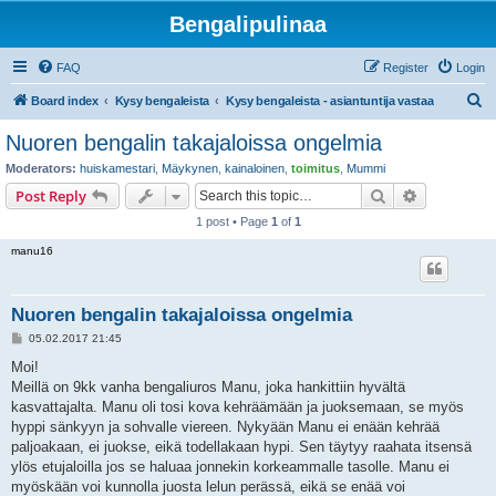
Bengalipulinaa
FAQ
Register
Login
S
Board index
Kysy bengaleista
Kysy bengaleista - asiantuntija vastaa
e
Nuoren bengalin takajaloissa ongelmia
a
Moderators:
huiskamestari
,
Mäykynen
,
kainaloinen
,
toimitus
,
Mummi
r
Search
Advanced s
Post Reply
c
1 post • Page
1
of
1
h
manu16
Nuoren bengalin takajaloissa ongelmia
P
05.02.2017 21:45
o
s
Moi!
t
Meillä on 9kk vanha bengaliuros Manu, joka hankittiin hyvältä
kasvattajalta. Manu oli tosi kova kehräämään ja juoksemaan, se myös
hyppi sänkyyn ja sohvalle viereen. Nykyään Manu ei enään kehrää
paljoakaan, ei juokse, eikä todellakaan hypi. Sen täytyy raahata itsensä
ylös etujaloilla jos se haluaa jonnekin korkeammalle tasolle. Manu ei
myöskään voi kunnolla juosta lelun perässä, eikä se enää voi