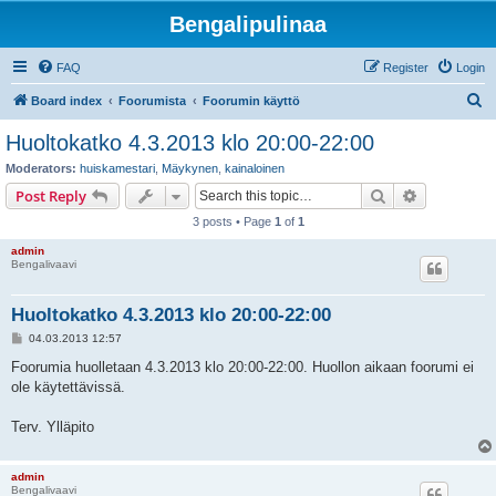
Bengalipulinaa
FAQ
Register
Login
S
Board index
Foorumista
Foorumin käyttö
e
Huoltokatko 4.3.2013 klo 20:00-22:00
a
Moderators:
huiskamestari
,
Mäykynen
,
kainaloinen
r
Search
Advanced s
Post Reply
c
3 posts • Page
1
of
1
h
admin
Bengalivaavi
Huoltokatko 4.3.2013 klo 20:00-22:00
P
04.03.2013 12:57
o
s
Foorumia huolletaan 4.3.2013 klo 20:00-22:00. Huollon aikaan foorumi ei
t
ole käytettävissä.
Terv. Ylläpito
admin
Bengalivaavi