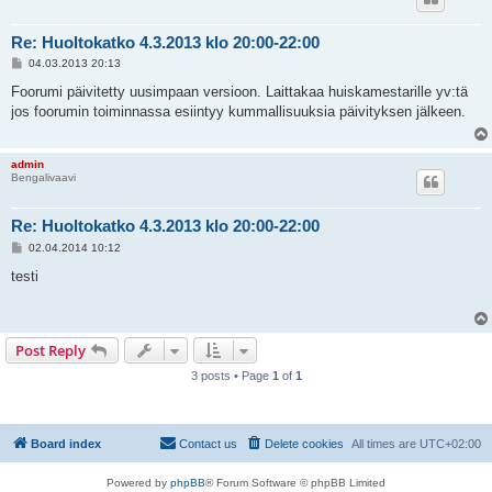
Re: Huoltokatko 4.3.2013 klo 20:00-22:00
P
04.03.2013 20:13
o
s
Foorumi päivitetty uusimpaan versioon. Laittakaa huiskamestarille yv:tä
t
jos foorumin toiminnassa esiintyy kummallisuuksia päivityksen jälkeen.
admin
Bengalivaavi
Re: Huoltokatko 4.3.2013 klo 20:00-22:00
P
02.04.2014 10:12
o
s
testi
t
Post Reply
3 posts • Page
1
of
1
Board index
Contact us
Delete cookies
All times are
UTC+02:00
Powered by
phpBB
® Forum Software © phpBB Limited