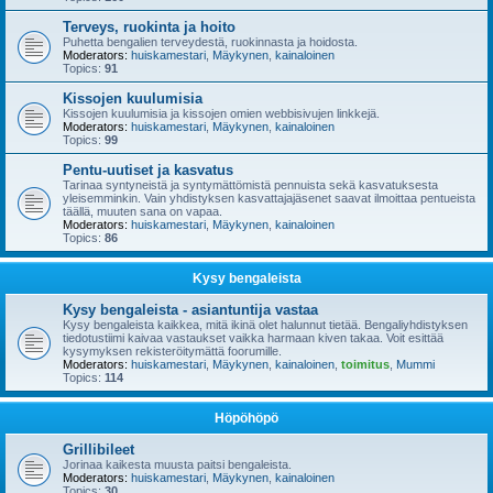
Terveys, ruokinta ja hoito
Puhetta bengalien terveydestä, ruokinnasta ja hoidosta.
Moderators:
huiskamestari
,
Mäykynen
,
kainaloinen
Topics:
91
Kissojen kuulumisia
Kissojen kuulumisia ja kissojen omien webbisivujen linkkejä.
Moderators:
huiskamestari
,
Mäykynen
,
kainaloinen
Topics:
99
Pentu-uutiset ja kasvatus
Tarinaa syntyneistä ja syntymättömistä pennuista sekä kasvatuksesta
yleisemminkin. Vain yhdistyksen kasvattajajäsenet saavat ilmoittaa pentueista
täällä, muuten sana on vapaa.
Moderators:
huiskamestari
,
Mäykynen
,
kainaloinen
Topics:
86
Kysy bengaleista
Kysy bengaleista - asiantuntija vastaa
Kysy bengaleista kaikkea, mitä ikinä olet halunnut tietää. Bengaliyhdistyksen
tiedotustiimi kaivaa vastaukset vaikka harmaan kiven takaa. Voit esittää
kysymyksen rekisteröitymättä foorumille.
Moderators:
huiskamestari
,
Mäykynen
,
kainaloinen
,
toimitus
,
Mummi
Topics:
114
Höpöhöpö
Grillibileet
Jorinaa kaikesta muusta paitsi bengaleista.
Moderators:
huiskamestari
,
Mäykynen
,
kainaloinen
Topics:
30