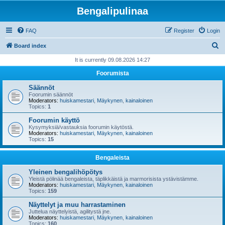
Bengalipulinaa
FAQ
Register
Login
S
Board index
e
It is currently 09.08.2026 14:27
a
Foorumista
r
Säännöt
c
Foorumin säännöt
Moderators:
huiskamestari
,
Mäykynen
,
kainaloinen
h
Topics:
1
Foorumin käyttö
Kysymyksiä/vastauksia foorumin käytöstä.
Moderators:
huiskamestari
,
Mäykynen
,
kainaloinen
Topics:
15
Bengaleista
Yleinen bengalihöpötys
Yleistä pölinää bengaleista, täplikkäistä ja marmorisista ystävistämme.
Moderators:
huiskamestari
,
Mäykynen
,
kainaloinen
Topics:
159
Näyttelyt ja muu harrastaminen
Juttelua näyttelyistä, agilitystä jne.
Moderators:
huiskamestari
,
Mäykynen
,
kainaloinen
Topics:
160