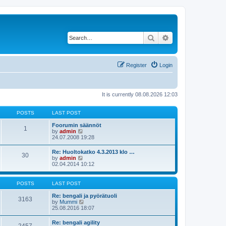
Search
Advanced search
Register
Login
It is currently 08.08.2026 12:03
POSTS
LAST POST
Foorumin säännöt
1
V
by
admin
i
24.07.2008 19:28
e
w
Re: Huoltokatko 4.3.2013 klo …
30
t
V
by
admin
h
i
02.04.2014 10:12
e
e
l
w
a
t
POSTS
LAST POST
t
h
e
e
Re: bengali ja pyörätuoli
s
3163
l
V
by
Mummi
t
a
i
25.08.2016 18:07
p
t
e
o
e
w
s
Re: bengali agility
s
t