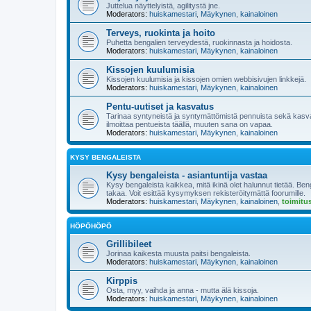
Juttelua näyttelyistä, agilitystä jne.
Moderators:
huiskamestari
,
Mäykynen
,
kainaloinen
Terveys, ruokinta ja hoito
Puhetta bengalien terveydestä, ruokinnasta ja hoidosta.
Moderators:
huiskamestari
,
Mäykynen
,
kainaloinen
Kissojen kuulumisia
Kissojen kuulumisia ja kissojen omien webbisivujen linkkejä.
Moderators:
huiskamestari
,
Mäykynen
,
kainaloinen
Pentu-uutiset ja kasvatus
Tarinaa syntyneistä ja syntymättömistä pennuista sekä kasv
ilmoittaa pentueista täällä, muuten sana on vapaa.
Moderators:
huiskamestari
,
Mäykynen
,
kainaloinen
KYSY BENGALEISTA
Kysy bengaleista - asiantuntija vastaa
Kysy bengaleista kaikkea, mitä ikinä olet halunnut tietää. B
takaa. Voit esittää kysymyksen rekisteröitymättä foorumille.
Moderators:
huiskamestari
,
Mäykynen
,
kainaloinen
,
toimitu
HÖPÖHÖPÖ
Grillibileet
Jorinaa kaikesta muusta paitsi bengaleista.
Moderators:
huiskamestari
,
Mäykynen
,
kainaloinen
Kirppis
Osta, myy, vaihda ja anna - mutta älä kissoja.
Moderators:
huiskamestari
,
Mäykynen
,
kainaloinen