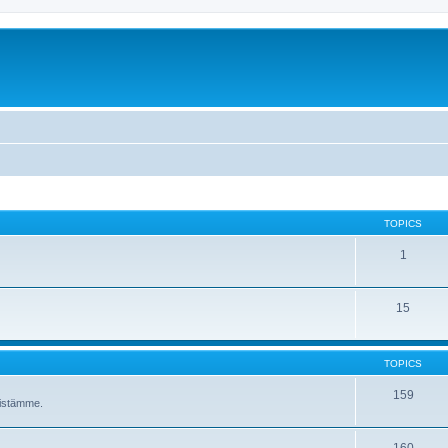
TOPICS
1
15
TOPICS
159
ävistämme.