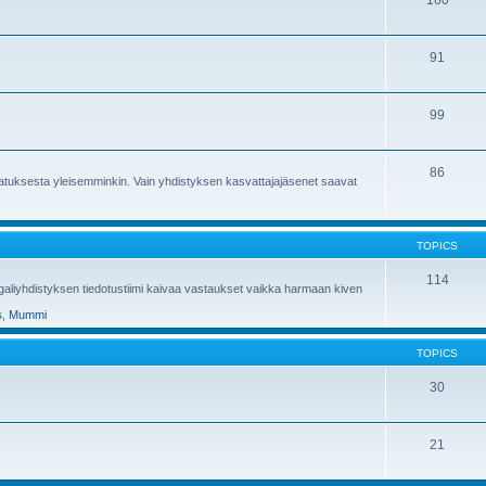
160
91
99
86
atuksesta yleisemminkin. Vain yhdistyksen kasvattajajäsenet saavat
TOPICS
114
engaliyhdistyksen tiedotustiimi kaivaa vastaukset vaikka harmaan kiven
s
,
Mummi
TOPICS
30
21