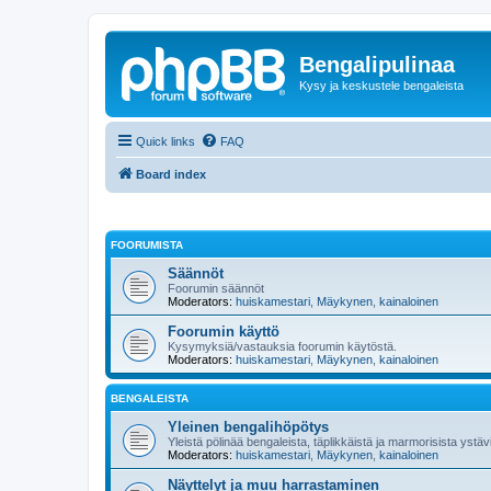
Bengalipulinaa
Kysy ja keskustele bengaleista
Quick links
FAQ
Board index
FOORUMISTA
Säännöt
Foorumin säännöt
Moderators:
huiskamestari
,
Mäykynen
,
kainaloinen
Foorumin käyttö
Kysymyksiä/vastauksia foorumin käytöstä.
Moderators:
huiskamestari
,
Mäykynen
,
kainaloinen
BENGALEISTA
Yleinen bengalihöpötys
Yleistä pölinää bengaleista, täplikkäistä ja marmorisista yst
Moderators:
huiskamestari
,
Mäykynen
,
kainaloinen
Näyttelyt ja muu harrastaminen