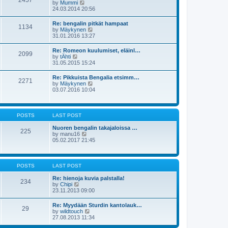
2457
t
V
by
Mummi
t
h
i
24.03.2014 20:56
p
e
e
o
l
w
s
Re: bengalin pitkät hampaat
a
1134
t
t
V
by
Mäykynen
t
h
i
31.01.2016 13:27
e
e
e
s
l
w
t
Re: Romeon kuulumiset, eläinl…
a
2099
t
p
V
by
tÄhti
t
h
o
i
31.05.2015 15:24
e
e
s
e
s
l
t
w
t
Re: Pikkuista Bengalia etsimm…
a
2271
t
p
V
by
Mäykynen
t
h
o
i
03.07.2016 10:04
e
e
s
e
s
l
t
w
t
a
t
p
t
h
o
POSTS
LAST POST
e
e
s
s
l
t
Nuoren bengalin takajaloissa …
t
225
a
V
by
manu16
p
t
i
05.02.2017 21:45
o
e
e
s
s
w
t
t
t
p
h
POSTS
LAST POST
o
e
s
l
Re: hienoja kuvia palstalla!
t
234
a
V
by
Chipi
t
i
23.11.2013 09:00
e
e
s
w
Re: Myydään Sturdin kantolauk…
t
29
t
V
by
wildtouch
p
h
i
27.08.2013 11:34
o
e
e
s
l