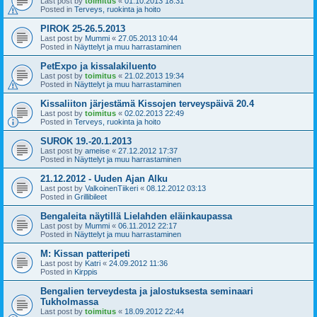
Last post by
toimitus
«
01.10.2013 18:31
Posted in
Terveys, ruokinta ja hoito
PIROK 25-26.5.2013
Last post by
Mummi
«
27.05.2013 10:44
Posted in
Näyttelyt ja muu harrastaminen
PetExpo ja kissalakiluento
Last post by
toimitus
«
21.02.2013 19:34
Posted in
Näyttelyt ja muu harrastaminen
Kissaliiton järjestämä Kissojen terveyspäivä 20.4
Last post by
toimitus
«
02.02.2013 22:49
Posted in
Terveys, ruokinta ja hoito
SUROK 19.-20.1.2013
Last post by
ameise
«
27.12.2012 17:37
Posted in
Näyttelyt ja muu harrastaminen
21.12.2012 - Uuden Ajan Alku
Last post by
ValkoinenTiikeri
«
08.12.2012 03:13
Posted in
Grillibileet
Bengaleita näytillä Lielahden eläinkaupassa
Last post by
Mummi
«
06.11.2012 22:17
Posted in
Näyttelyt ja muu harrastaminen
M: Kissan patteripeti
Last post by
Katri
«
24.09.2012 11:36
Posted in
Kirppis
Bengalien terveydesta ja jalostuksesta seminaari
Tukholmassa
Last post by
toimitus
«
18.09.2012 22:44