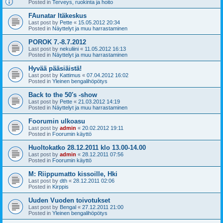
Posted in
Terveys, ruokinta ja hoito
FAunatar Itäkeskus
Last post by
Pette
«
15.05.2012 20:34
Posted in
Näyttelyt ja muu harrastaminen
POROK 7.-8.7.2012
Last post by
nekuliini
«
11.05.2012 16:13
Posted in
Näyttelyt ja muu harrastaminen
Hyvää pääsiäistä!
Last post by
Kattimus
«
07.04.2012 16:02
Posted in
Yleinen bengalihöpötys
Back to the 50′s -show
Last post by
Pette
«
21.03.2012 14:19
Posted in
Näyttelyt ja muu harrastaminen
Foorumin ulkoasu
Last post by
admin
«
20.02.2012 19:11
Posted in
Foorumin käyttö
Huoltokatko 28.12.2011 klo 13.00-14.00
Last post by
admin
«
28.12.2011 07:56
Posted in
Foorumin käyttö
M: Riippumatto kissoille, Hki
Last post by
dth
«
28.12.2011 02:06
Posted in
Kirppis
Uuden Vuoden toivotukset
Last post by
Bengal
«
27.12.2011 21:00
Posted in
Yleinen bengalihöpötys