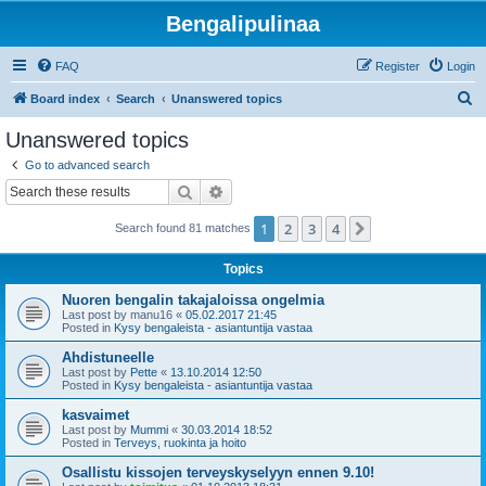
Bengalipulinaa
FAQ
Register
Login
S
Board index
Search
Unanswered topics
e
Unanswered topics
a
Go to advanced search
r
Search
Advanced search
c
1
2
3
4
Next
Search found 81 matches
h
Topics
Nuoren bengalin takajaloissa ongelmia
Last post by
manu16
«
05.02.2017 21:45
Posted in
Kysy bengaleista - asiantuntija vastaa
Ahdistuneelle
Last post by
Pette
«
13.10.2014 12:50
Posted in
Kysy bengaleista - asiantuntija vastaa
kasvaimet
Last post by
Mummi
«
30.03.2014 18:52
Posted in
Terveys, ruokinta ja hoito
Osallistu kissojen terveyskyselyyn ennen 9.10!