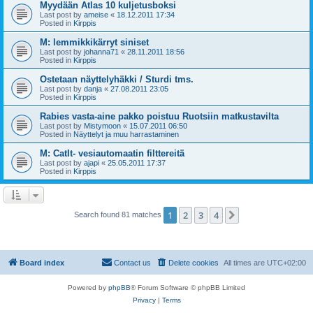
Myydään Atlas 10 kuljetusboksi
Last post by
ameise
«
18.12.2011 17:34
Posted in
Kirppis
M: lemmikkikärryt siniset
Last post by
johanna71
«
28.11.2011 18:56
Posted in
Kirppis
Ostetaan näyttelyhäkki / Sturdi tms.
Last post by
danja
«
27.08.2011 23:05
Posted in
Kirppis
Rabies vasta-aine pakko poistuu Ruotsiin matkustavilta
Last post by
Mistymoon
«
15.07.2011 06:50
Posted in
Näyttelyt ja muu harrastaminen
M: CatIt- vesiautomaatin filttereitä
Last post by
ajapi
«
25.05.2011 17:37
Posted in
Kirppis
1
2
3
4
Next
Search found 81 matches
Board index
Contact us
Delete cookies
All times are
UTC+02:00
Powered by
phpBB
® Forum Software © phpBB Limited
Privacy
|
Terms