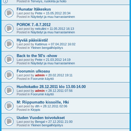
Posted in
Terveys, ruokinta ja hoito
FAunatar Itäkeskus
Last post by
Pette
«
15.05.2012 20:34
Posted in
Näyttelyt ja muu harrastaminen
POROK 7.-8.7.2012
Last post by
nekuliini
«
11.05.2012 16:13
Posted in
Näyttelyt ja muu harrastaminen
Hyvää pääsiäistä!
Last post by
Kattimus
«
07.04.2012 16:02
Posted in
Yleinen bengalihöpötys
Back to the 50′s -show
Last post by
Pette
«
21.03.2012 14:19
Posted in
Näyttelyt ja muu harrastaminen
Foorumin ulkoasu
Last post by
admin
«
20.02.2012 19:11
Posted in
Foorumin käyttö
Huoltokatko 28.12.2011 klo 13.00-14.00
Last post by
admin
«
28.12.2011 07:56
Posted in
Foorumin käyttö
M: Riippumatto kissoille, Hki
Last post by
dth
«
28.12.2011 02:06
Posted in
Kirppis
Uuden Vuoden toivotukset
Last post by
Bengal
«
27.12.2011 21:00
Posted in
Yleinen bengalihöpötys