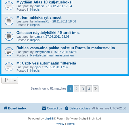
Myydään Atlas 10 kuljetusboksi
Last post by
ameise
«
18.12.2011 17:34
Posted in
Kirppis
M: lemmikkikärryt siniset
Last post by
johanna71
«
28.11.2011 18:56
Posted in
Kirppis
Ostetaan näyttelyhäkki / Sturdi tms.
Last post by
danja
«
27.08.2011 23:05
Posted in
Kirppis
Rabies vasta-aine pakko poistuu Ruotsiin matkustavilta
Last post by
Mistymoon
«
15.07.2011 06:50
Posted in
Näyttelyt ja muu harrastaminen
M: CatIt- vesiautomaatin filttereitä
Last post by
ajapi
«
25.05.2011 17:37
Posted in
Kirppis
1
2
3
4
Next
Search found 81 matches
Board index
Contact us
Delete cookies
All times are
UTC+02:00
Powered by
phpBB
® Forum Software © phpBB Limited
Privacy
|
Terms