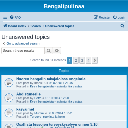
Bengalipulinaa
FAQ
Register
Login
S
Board index
Search
Unanswered topics
e
Unanswered topics
a
Go to advanced search
r
Search
Advanced search
c
1
2
3
4
Next
Search found 81 matches
h
Topics
Nuoren bengalin takajaloissa ongelmia
Last post by
manu16
«
05.02.2017 21:45
Posted in
Kysy bengaleista - asiantuntija vastaa
Ahdistuneelle
Last post by
Pette
«
13.10.2014 12:50
Posted in
Kysy bengaleista - asiantuntija vastaa
kasvaimet
Last post by
Mummi
«
30.03.2014 18:52
Posted in
Terveys, ruokinta ja hoito
Osallistu kissojen terveyskyselyyn ennen 9.10!