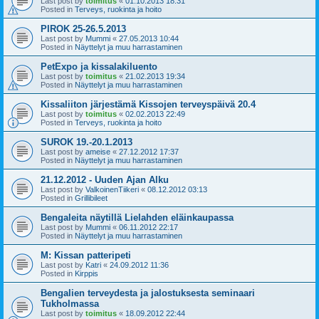
Last post by
toimitus
«
01.10.2013 18:31
Posted in
Terveys, ruokinta ja hoito
PIROK 25-26.5.2013
Last post by
Mummi
«
27.05.2013 10:44
Posted in
Näyttelyt ja muu harrastaminen
PetExpo ja kissalakiluento
Last post by
toimitus
«
21.02.2013 19:34
Posted in
Näyttelyt ja muu harrastaminen
Kissaliiton järjestämä Kissojen terveyspäivä 20.4
Last post by
toimitus
«
02.02.2013 22:49
Posted in
Terveys, ruokinta ja hoito
SUROK 19.-20.1.2013
Last post by
ameise
«
27.12.2012 17:37
Posted in
Näyttelyt ja muu harrastaminen
21.12.2012 - Uuden Ajan Alku
Last post by
ValkoinenTiikeri
«
08.12.2012 03:13
Posted in
Grillibileet
Bengaleita näytillä Lielahden eläinkaupassa
Last post by
Mummi
«
06.11.2012 22:17
Posted in
Näyttelyt ja muu harrastaminen
M: Kissan patteripeti
Last post by
Katri
«
24.09.2012 11:36
Posted in
Kirppis
Bengalien terveydesta ja jalostuksesta seminaari
Tukholmassa
Last post by
toimitus
«
18.09.2012 22:44