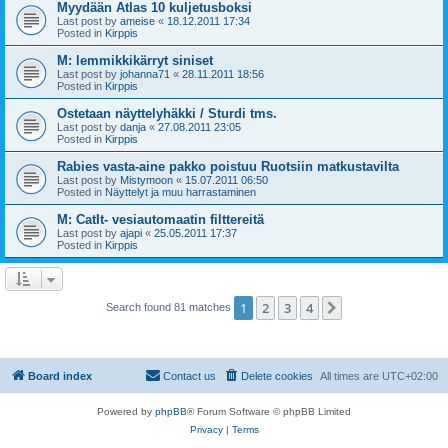
Myydään Atlas 10 kuljetusboksi
Last post by
ameise
«
18.12.2011 17:34
Posted in
Kirppis
M: lemmikkikärryt siniset
Last post by
johanna71
«
28.11.2011 18:56
Posted in
Kirppis
Ostetaan näyttelyhäkki / Sturdi tms.
Last post by
danja
«
27.08.2011 23:05
Posted in
Kirppis
Rabies vasta-aine pakko poistuu Ruotsiin matkustavilta
Last post by
Mistymoon
«
15.07.2011 06:50
Posted in
Näyttelyt ja muu harrastaminen
M: CatIt- vesiautomaatin filttereitä
Last post by
ajapi
«
25.05.2011 17:37
Posted in
Kirppis
1
2
3
4
Next
Search found 81 matches
Board index
Contact us
Delete cookies
All times are
UTC+02:00
Powered by
phpBB
® Forum Software © phpBB Limited
Privacy
|
Terms