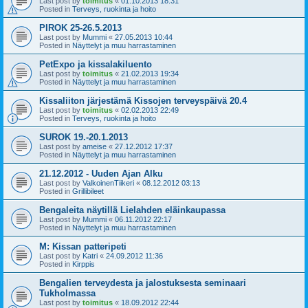
Last post by
toimitus
«
01.10.2013 18:31
Posted in
Terveys, ruokinta ja hoito
PIROK 25-26.5.2013
Last post by
Mummi
«
27.05.2013 10:44
Posted in
Näyttelyt ja muu harrastaminen
PetExpo ja kissalakiluento
Last post by
toimitus
«
21.02.2013 19:34
Posted in
Näyttelyt ja muu harrastaminen
Kissaliiton järjestämä Kissojen terveyspäivä 20.4
Last post by
toimitus
«
02.02.2013 22:49
Posted in
Terveys, ruokinta ja hoito
SUROK 19.-20.1.2013
Last post by
ameise
«
27.12.2012 17:37
Posted in
Näyttelyt ja muu harrastaminen
21.12.2012 - Uuden Ajan Alku
Last post by
ValkoinenTiikeri
«
08.12.2012 03:13
Posted in
Grillibileet
Bengaleita näytillä Lielahden eläinkaupassa
Last post by
Mummi
«
06.11.2012 22:17
Posted in
Näyttelyt ja muu harrastaminen
M: Kissan patteripeti
Last post by
Katri
«
24.09.2012 11:36
Posted in
Kirppis
Bengalien terveydesta ja jalostuksesta seminaari
Tukholmassa
Last post by
toimitus
«
18.09.2012 22:44