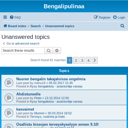
Bengalipulinaa
FAQ
Register
Login
S
Board index
Search
Unanswered topics
e
Unanswered topics
a
Go to advanced search
r
Search
Advanced search
c
1
2
3
4
Next
Search found 81 matches
h
Topics
Nuoren bengalin takajaloissa ongelmia
Last post by
manu16
«
05.02.2017 21:45
Posted in
Kysy bengaleista - asiantuntija vastaa
Ahdistuneelle
Last post by
Pette
«
13.10.2014 12:50
Posted in
Kysy bengaleista - asiantuntija vastaa
kasvaimet
Last post by
Mummi
«
30.03.2014 18:52
Posted in
Terveys, ruokinta ja hoito
Osallistu kissojen terveyskyselyyn ennen 9.10!