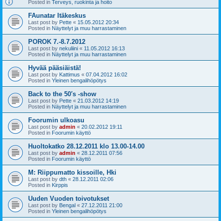
Posted in
Terveys, ruokinta ja hoito
FAunatar Itäkeskus
Last post by
Pette
«
15.05.2012 20:34
Posted in
Näyttelyt ja muu harrastaminen
POROK 7.-8.7.2012
Last post by
nekuliini
«
11.05.2012 16:13
Posted in
Näyttelyt ja muu harrastaminen
Hyvää pääsiäistä!
Last post by
Kattimus
«
07.04.2012 16:02
Posted in
Yleinen bengalihöpötys
Back to the 50′s -show
Last post by
Pette
«
21.03.2012 14:19
Posted in
Näyttelyt ja muu harrastaminen
Foorumin ulkoasu
Last post by
admin
«
20.02.2012 19:11
Posted in
Foorumin käyttö
Huoltokatko 28.12.2011 klo 13.00-14.00
Last post by
admin
«
28.12.2011 07:56
Posted in
Foorumin käyttö
M: Riippumatto kissoille, Hki
Last post by
dth
«
28.12.2011 02:06
Posted in
Kirppis
Uuden Vuoden toivotukset
Last post by
Bengal
«
27.12.2011 21:00
Posted in
Yleinen bengalihöpötys