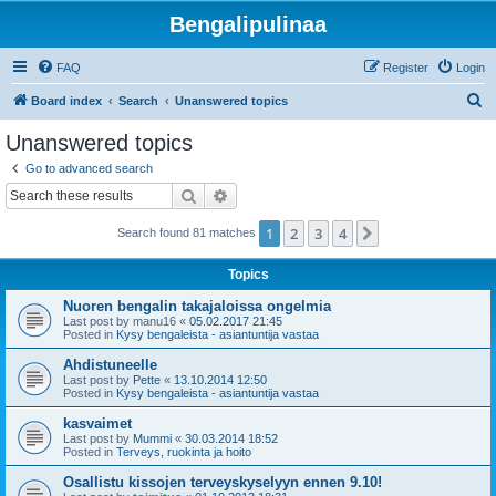
Bengalipulinaa
FAQ
Register
Login
S
Board index
Search
Unanswered topics
e
Unanswered topics
a
Go to advanced search
r
Search
Advanced search
c
1
2
3
4
Next
Search found 81 matches
h
Topics
Nuoren bengalin takajaloissa ongelmia
Last post by
manu16
«
05.02.2017 21:45
Posted in
Kysy bengaleista - asiantuntija vastaa
Ahdistuneelle
Last post by
Pette
«
13.10.2014 12:50
Posted in
Kysy bengaleista - asiantuntija vastaa
kasvaimet
Last post by
Mummi
«
30.03.2014 18:52
Posted in
Terveys, ruokinta ja hoito
Osallistu kissojen terveyskyselyyn ennen 9.10!