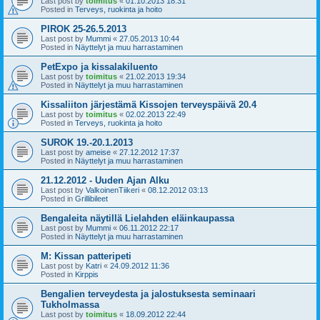
Last post by
toimitus
«
01.10.2013 18:31
Posted in
Terveys, ruokinta ja hoito
PIROK 25-26.5.2013
Last post by
Mummi
«
27.05.2013 10:44
Posted in
Näyttelyt ja muu harrastaminen
PetExpo ja kissalakiluento
Last post by
toimitus
«
21.02.2013 19:34
Posted in
Näyttelyt ja muu harrastaminen
Kissaliiton järjestämä Kissojen terveyspäivä 20.4
Last post by
toimitus
«
02.02.2013 22:49
Posted in
Terveys, ruokinta ja hoito
SUROK 19.-20.1.2013
Last post by
ameise
«
27.12.2012 17:37
Posted in
Näyttelyt ja muu harrastaminen
21.12.2012 - Uuden Ajan Alku
Last post by
ValkoinenTiikeri
«
08.12.2012 03:13
Posted in
Grillibileet
Bengaleita näytillä Lielahden eläinkaupassa
Last post by
Mummi
«
06.11.2012 22:17
Posted in
Näyttelyt ja muu harrastaminen
M: Kissan patteripeti
Last post by
Katri
«
24.09.2012 11:36
Posted in
Kirppis
Bengalien terveydesta ja jalostuksesta seminaari
Tukholmassa
Last post by
toimitus
«
18.09.2012 22:44