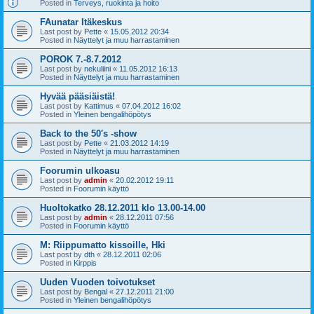
Posted in
Terveys, ruokinta ja hoito
FAunatar Itäkeskus
Last post by
Pette
«
15.05.2012 20:34
Posted in
Näyttelyt ja muu harrastaminen
POROK 7.-8.7.2012
Last post by
nekuliini
«
11.05.2012 16:13
Posted in
Näyttelyt ja muu harrastaminen
Hyvää pääsiäistä!
Last post by
Kattimus
«
07.04.2012 16:02
Posted in
Yleinen bengalihöpötys
Back to the 50′s -show
Last post by
Pette
«
21.03.2012 14:19
Posted in
Näyttelyt ja muu harrastaminen
Foorumin ulkoasu
Last post by
admin
«
20.02.2012 19:11
Posted in
Foorumin käyttö
Huoltokatko 28.12.2011 klo 13.00-14.00
Last post by
admin
«
28.12.2011 07:56
Posted in
Foorumin käyttö
M: Riippumatto kissoille, Hki
Last post by
dth
«
28.12.2011 02:06
Posted in
Kirppis
Uuden Vuoden toivotukset
Last post by
Bengal
«
27.12.2011 21:00
Posted in
Yleinen bengalihöpötys