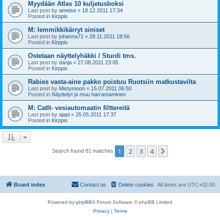
Myydään Atlas 10 kuljetusboksi
Last post by
ameise
«
18.12.2011 17:34
Posted in
Kirppis
M: lemmikkikärryt siniset
Last post by
johanna71
«
28.11.2011 18:56
Posted in
Kirppis
Ostetaan näyttelyhäkki / Sturdi tms.
Last post by
danja
«
27.08.2011 23:05
Posted in
Kirppis
Rabies vasta-aine pakko poistuu Ruotsiin matkustavilta
Last post by
Mistymoon
«
15.07.2011 06:50
Posted in
Näyttelyt ja muu harrastaminen
M: CatIt- vesiautomaatin filttereitä
Last post by
ajapi
«
25.05.2011 17:37
Posted in
Kirppis
1
2
3
4
Next
Search found 81 matches
Board index
Contact us
Delete cookies
All times are
UTC+02:00
Powered by
phpBB
® Forum Software © phpBB Limited
Privacy
|
Terms