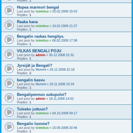
Replies:
1
Hopea marmori bengal
Last post by
toimitus
«
20.02.2009 15:03
Replies:
1
Raaka kana
Last post by
toimitus
«
16.02.2009 21:27
Replies:
1
Bengalin raskas hengitys.
Last post by
toimitus
«
06.02.2009 17:38
Replies:
1
VILKAS BENGALI POJU
Last post by
admin
«
30.12.2008 22:32
Replies:
1
Jyrsijät ja Bengali?
Last post by
Mummi
«
29.12.2008 22:18
Replies:
2
bengalin kasvu
Last post by
Mummi
«
20.11.2008 15:34
Replies:
1
Bengalipennun sukupolvi?
Last post by
admin
«
18.11.2008 14:02
Replies:
1
Tuleeko juttuun?
Last post by
toimitus
«
04.10.2008 09:17
Replies:
1
Bengalin luonne?
Last post by
toimitus
«
15.09.2008 20:46
Replies:
1