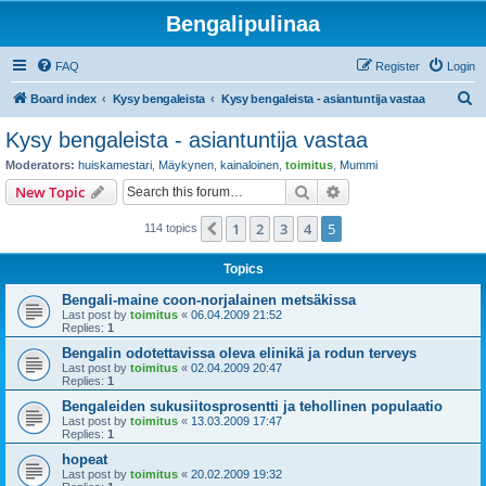
Bengalipulinaa
FAQ
Register
Login
S
Board index
Kysy bengaleista
Kysy bengaleista - asiantuntija vastaa
e
Kysy bengaleista - asiantuntija vastaa
a
Moderators:
huiskamestari
,
Mäykynen
,
kainaloinen
,
toimitus
,
Mummi
r
Search
Advanced search
New Topic
c
1
2
3
4
5
Previous
114 topics
h
Topics
Bengali-maine coon-norjalainen metsäkissa
Last post by
toimitus
«
06.04.2009 21:52
Replies:
1
Bengalin odotettavissa oleva elinikä ja rodun terveys
Last post by
toimitus
«
02.04.2009 20:47
Replies:
1
Bengaleiden sukusiitosprosentti ja tehollinen populaatio
Last post by
toimitus
«
13.03.2009 17:47
Replies:
1
hopeat
Last post by
toimitus
«
20.02.2009 19:32