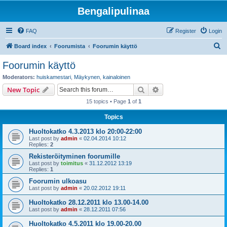
Bengalipulinaa
FAQ
Register
Login
S
Board index
Foorumista
Foorumin käyttö
e
Foorumin käyttö
a
Moderators:
huiskamestari
,
Mäykynen
,
kainaloinen
r
Search
Advanced search
New Topic
c
15 topics • Page
1
of
1
h
Topics
Huoltokatko 4.3.2013 klo 20:00-22:00
Last post by
admin
«
02.04.2014 10:12
Replies:
2
Rekisteröityminen foorumille
Last post by
toimitus
«
31.12.2012 13:19
Replies:
1
Foorumin ulkoasu
Last post by
admin
«
20.02.2012 19:11
Huoltokatko 28.12.2011 klo 13.00-14.00
Last post by
admin
«
28.12.2011 07:56
Huoltokatko 4.5.2011 klo 19.00-20.00