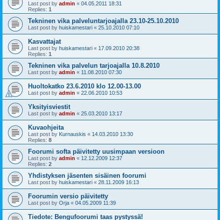
Last post by
admin
«
04.05.2011 18:31
Replies:
1
Tekninen vika palveluntarjoajalla 23.10-25.10.2010
Last post by
huiskamestari
«
25.10.2010 07:10
Kasvattajat
Last post by
huiskamestari
«
17.09.2010 20:38
Replies:
1
Tekninen vika palvelun tarjoajalla 10.8.2010
Last post by
admin
«
11.08.2010 07:30
Huoltokatko 23.6.2010 klo 12.00-13.00
Last post by
admin
«
22.06.2010 10:53
Yksityisviestit
Last post by
admin
«
25.03.2010 13:17
Kuvaohjeita
Last post by
Kurnauskis
«
14.03.2010 13:30
Replies:
8
Foorumi softa päivitetty uusimpaan versioon
Last post by
admin
«
12.12.2009 12:37
Replies:
2
Yhdistyksen jäsenten sisäinen foorumi
Last post by
huiskamestari
«
28.11.2009 16:13
Foorumin versio päivitetty
Last post by
Orja
«
04.05.2009 11:39
Tiedote: Bengufoorumi taas pystyssä!