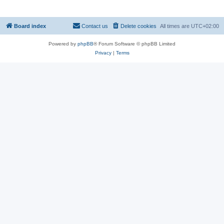
Board index
Contact us
Delete cookies
All times are
UTC+02:00
Powered by
phpBB
® Forum Software © phpBB Limited
Privacy
|
Terms