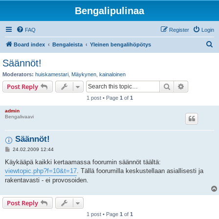
Bengalipulinaa
FAQ
Register
Login
S
Board index
Bengaleista
Yleinen bengalihöpötys
e
Säännöt!
a
Moderators:
huiskamestari
,
Mäykynen
,
kainaloinen
r
Search
Advanced s
Post Reply
c
1 post • Page
1
of
1
h
admin
Bengalivaavi
Säännöt!
P
24.02.2009 12:44
o
s
Käykääpä kaikki kertaamassa foorumin säännöt täältä:
t
viewtopic.php?f=10&t=17
. Tällä foorumilla keskustellaan asiallisesti ja
rakentavasti - ei provosoiden.
Post Reply
1 post • Page
1
of
1