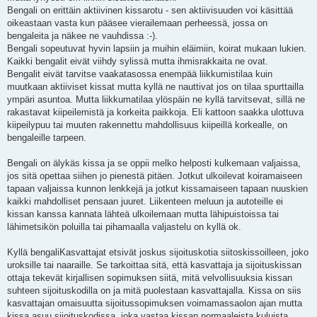
Bengali on erittäin aktiivinen kissarotu - sen aktiivisuuden voi käsittää
oikeastaan vasta kun pääsee vierailemaan perheessä, jossa on
bengaleita ja näkee ne vauhdissa :-).
Bengali sopeutuvat hyvin lapsiin ja muihin eläimiin, koirat mukaan lukien.
Kaikki bengalit eivät viihdy sylissä mutta ihmisrakkaita ne ovat.
Bengalit eivät tarvitse vaakatasossa enempää liikkumistilaa kuin
muutkaan aktiiviset kissat mutta kyllä ne nauttivat jos on tilaa spurttailla
ympäri asuntoa. Mutta liikkumatilaa ylöspäin ne kyllä tarvitsevat, sillä ne
rakastavat kiipeilemistä ja korkeita paikkoja. Eli kattoon saakka ulottuva
kiipeilypuu tai muuten rakennettu mahdollisuus kiipeillä korkealle, on
bengaleille tarpeen.
Bengali on älykäs kissa ja se oppii melko helposti kulkemaan valjaissa,
jos sitä opettaa siihen jo pienestä pitäen. Jotkut ulkoilevat koiramaiseen
tapaan valjaissa kunnon lenkkejä ja jotkut kissamaiseen tapaan nuuskien
kaikki mahdolliset pensaan juuret. Liikenteen meluun ja autoteille ei
kissan kanssa kannata lähteä ulkoilemaan mutta lähipuistoissa tai
lähimetsikön poluilla tai pihamaalla valjastelu on kyllä ok.
Kyllä bengaliKasvattajat etsivät joskus sijoituskotia siitoskissoilleen, joko
uroksille tai naaraille. Se tarkoittaa sitä, että kasvattaja ja sijoituskissan
ottaja tekevät kirjallisen sopimuksen siitä, mitä velvollisuuksia kissan
suhteen sijoituskodilla on ja mitä puolestaan kasvattajalla. Kissa on siis
kasvattajan omaisuutta sijoitussopimuksen voimamassaolon ajan mutta
kissa asuu sijoituskodissa, joka vastaa kissan normaaleista kuluista