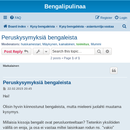
Bengalipulinaa
FAQ
Register
Login
S
Board index
Kysy bengaleista
Kysy bengaleista - asiantuntija vastaa
e
Peruskysymyksiä bengaleista
a
Moderators:
huiskamestari
,
Mäykynen
,
kainaloinen
,
toimitus
,
Mummi
r
Search
Advanced s
Post Reply
c
2 posts • Page
1
of
1
h
Matkalainen
Peruskysymyksiä bengaleista
P
22.02.2015 20:45
o
s
Hei!
t
Olisin hyvin kiinnostunut bengaleista, mutta mieleeni juolahti muutama
kysymys.
Millaisia kissoja bengalit ovat perusluonteeltaan? Tietenkin yksilöiden
välillä on eroja, ja osa ei vastaa miltei laisinkaan rodun ns. "vakio"