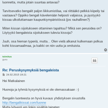
luonnetta, mutta jotain suuntaa antavaa?
Tarvitsevatko bengalit paljon liikkumistilaa, vai riittääkö pelkkä kiipeily tai
vastaava? Oppiiko bengali kävelemään helposti valjaissa, ja pystyykö
kissaa ulkoiluttamaan kaupunkiympäristössä (jos rauhallinen?)
Miten kissan sijoitukseen ottaminen tapahtuu? Mikä sen perusidea on?
Löytyykö bengaleista sijoitukseen tulevia kissoja?
Juuh, osa hieman typeriä, mutta... Olen vielä alkanut kulkemaan polkua
kohti kissamaailmaa, ja kaikki on niin uutta ja omituista.
toimitus
guru
Re: Peruskysymyksiä bengaleista
P
24.02.2015 19:21
o
s
Hei Matkalainen
t
Huonoja ja tyhmiä kysymyksiä ei ole olemassakaan :-)
Bengalin luonteesta on hyvä kuvaus yhdistyksen sivustolla
http://bengalikissat.com/luonne
Mutta lyhyesti em linkin sisältöä lainaten: