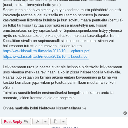
(ruoat, hiekat, terveydenhoito yms).
Sopimusten sisältö vaihtelee yksityiskohdissa mutta pääsääntö on että
kasvattaja teettää sijoituskissalla muutaman pentueen ja vastaa
kasvatukseen liittyvistä kuluista ja kun sovittu määrä pentueita (pentuja)
on tullut tai kissa täyttää sopimuksessa määritellyn iän, kissan
omistusoikeus siirtyy sijoituskodille. Sijoitussopimukseen liittyy yleensä
myös ns vakuusmaksu, jonka sijoituskoti maksaa kasvattajalle. Esim
Kissaliiton sivulla on sopimusmalli sijoitussopimuksesta. siihen voi
halutessaan tutustua seuraavien linkkien kautta
http://www.kissaliitto.fi/media/2012/10 ... opimus.pdf
http://www.kissaliitto.fi/media/2012/10 ... ksesta.pdf
Leikkaamaton uros ja naaras eivät ole helppoja pidettäviä: leikkaamaton
uros yleensä merkkaa reviiriään ja kollin pissa haisee todella väkevälle.
Naaras puolestaan on kiiman aikana eriitäin kovaääninen ja kiima voi
kestää kerrallaan jopa viikon ja toistua pahimillaan muutaman viikon
välein.
Toimitus suositteleekin ensimmäiseksi bengaliksi leikattua urota tai
naarasta, joiden kanssa ei ole em ongelmia.
Onnea matkalla kohti kiehtovaa kissamaailmaa :-)
Post Reply