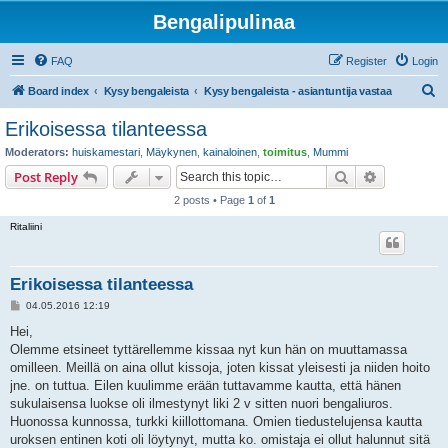
Bengalipulinaa
FAQ
Register
Login
S
Board index
Kysy bengaleista
Kysy bengaleista - asiantuntija vastaa
e
Erikoisessa tilanteessa
a
Moderators:
huiskamestari
,
Mäykynen
,
kainaloinen
,
toimitus
,
Mummi
r
Search
Advanced s
Post Reply
c
2 posts • Page
1
of
1
h
Ritaliini
Erikoisessa tilanteessa
P
04.05.2016 12:19
o
s
Hei,
t
Olemme etsineet tyttärellemme kissaa nyt kun hän on muuttamassa
omilleen. Meillä on aina ollut kissoja, joten kissat yleisesti ja niiden hoito
jne. on tuttua. Eilen kuulimme erään tuttavamme kautta, että hänen
sukulaisensa luokse oli ilmestynyt liki 2 v sitten nuori bengaliuros.
Huonossa kunnossa, turkki kiillottomana. Omien tiedustelujensa kautta
uroksen entinen koti oli löytynyt, mutta ko. omistaja ei ollut halunnut sitä