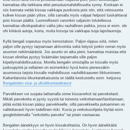
kannattaa olla tarkkana ettei peruutusmahdollisuutta synny. Koskaan ei
siis kannata vetää kissaa vaikkapa pusikosta pois niin, että vetosuunta
kulkee kissan pään ylitse, sillä samalla myös valjaat helposti luiskahtavat
pois kissan päältä. Luonnollisesti varsinkin valjaisiin totutellessa
kannattaa ulkoilupaikaksi valita joku rauhallinen paikka, jossa ei esim. ole
ohi kiitäviä autoja, koiria, muita kissoja tai vaikkapa isoja lapsilaumoja.
Kyllä bengali sopeutuu myös kerrostaloon. Paljon riippuu siitä, miten
paljon sille pystyy tarjoamaan aktivointia sekä tietysti jonkin verran myös
asunnon neliömäärästä. Jos asunto on aika pieni, kannattaa muistaa että
kissan elintilaa pystyy lisäämään tarjoamalla sille paljon
kiipeilymahdollisuuksia. Monilla bengalin omistajilla on kissalle myös
juoksupyörä ja sellainen on esimerkiksi hyvä keino pienessäkin
asunnossa tarjota kissalle mahdollisuus vauhdikkaaseen liikkumiseen.
Kaikenlaisista liikuntaratkaisuista on täällä keskusteltu esim. ketjussa
Bengaleiden sisä- ja ulkoliikuntaratkaisut
Parvekkeen voi suojata laittamalla sinne kissaverkot tai parvekelasit.
Mikäli parveketta ei pysty syystä tai toisesta verkottamaan/lasittamaan,
pitää estää kissan pääsy parvekkeelle, sillä parvekkeelta putoaminen on
valitettavasti hyvin todellinen riski. Kuvia ja verkotusohjeita löytää esim.
googlettelemalla "verkotettu parveke" tai jotain vastaavaa.
Bengalien äänekkyys on hyvin kissakohtaista. On hyvin äänekkäitä