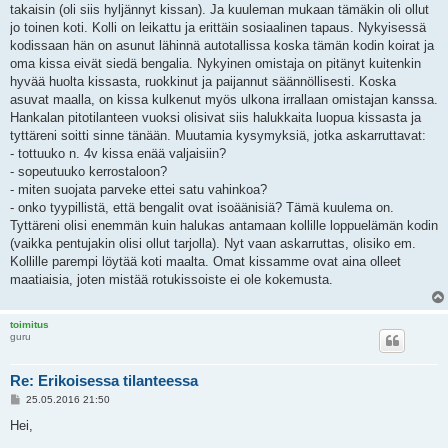
takaisin (oli siis hyljännyt kissan). Ja kuuleman mukaan tämäkin oli ollut
jo toinen koti. Kolli on leikattu ja erittäin sosiaalinen tapaus. Nykyisessä
kodissaan hän on asunut lähinnä autotallissa koska tämän kodin koirat ja
oma kissa eivät siedä bengalia. Nykyinen omistaja on pitänyt kuitenkin
hyvää huolta kissasta, ruokkinut ja paijannut säännöllisesti. Koska
asuvat maalla, on kissa kulkenut myös ulkona irrallaan omistajan kanssa.
Hankalan pitotilanteen vuoksi olisivat siis halukkaita luopua kissasta ja
tyttäreni soitti sinne tänään. Muutamia kysymyksiä, jotka askarruttavat:
- tottuuko n. 4v kissa enää valjaisiin?
- sopeutuuko kerrostaloon?
- miten suojata parveke ettei satu vahinkoa?
- onko tyypillistä, että bengalit ovat isoäänisiä? Tämä kuulema on.
Tyttäreni olisi enemmän kuin halukas antamaan kollille loppuelämän kodin
(vaikka pentujakin olisi ollut tarjolla). Nyt vaan askarruttas, olisiko em.
Kollille parempi löytää koti maalta. Omat kissamme ovat aina olleet
maatiaisia, joten mistää rotukissoiste ei ole kokemusta.
toimitus
guru
Re: Erikoisessa tilanteessa
P
25.05.2016 21:50
o
s
Hei,
t