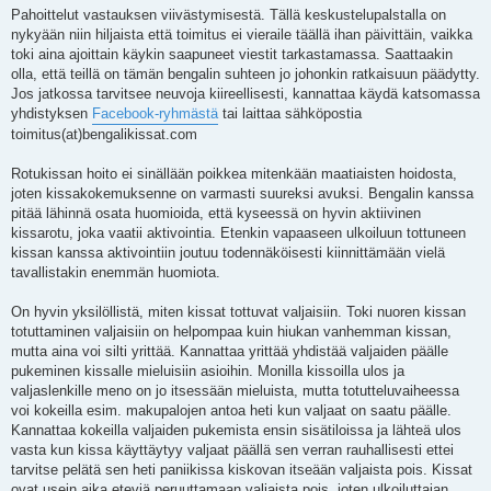
Pahoittelut vastauksen viivästymisestä. Tällä keskustelupalstalla on
nykyään niin hiljaista että toimitus ei vieraile täällä ihan päivittäin, vaikka
toki aina ajoittain käykin saapuneet viestit tarkastamassa. Saattaakin
olla, että teillä on tämän bengalin suhteen jo johonkin ratkaisuun päädytty.
Jos jatkossa tarvitsee neuvoja kiireellisesti, kannattaa käydä katsomassa
yhdistyksen
Facebook-ryhmästä
tai laittaa sähköpostia
toimitus(at)bengalikissat.com
Rotukissan hoito ei sinällään poikkea mitenkään maatiaisten hoidosta,
joten kissakokemuksenne on varmasti suureksi avuksi. Bengalin kanssa
pitää lähinnä osata huomioida, että kyseessä on hyvin aktiivinen
kissarotu, joka vaatii aktivointia. Etenkin vapaaseen ulkoiluun tottuneen
kissan kanssa aktivointiin joutuu todennäköisesti kiinnittämään vielä
tavallistakin enemmän huomiota.
On hyvin yksilöllistä, miten kissat tottuvat valjaisiin. Toki nuoren kissan
totuttaminen valjaisiin on helpompaa kuin hiukan vanhemman kissan,
mutta aina voi silti yrittää. Kannattaa yrittää yhdistää valjaiden päälle
pukeminen kissalle mieluisiin asioihin. Monilla kissoilla ulos ja
valjaslenkille meno on jo itsessään mieluista, mutta totutteluvaiheessa
voi kokeilla esim. makupalojen antoa heti kun valjaat on saatu päälle.
Kannattaa kokeilla valjaiden pukemista ensin sisätiloissa ja lähteä ulos
vasta kun kissa käyttäytyy valjaat päällä sen verran rauhallisesti ettei
tarvitse pelätä sen heti paniikissa kiskovan itseään valjaista pois. Kissat
ovat usein aika eteviä peruuttamaan valjaista pois, joten ulkoiluttajan