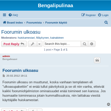
Bengalipulinaa
FAQ
Register
Login
S
Board index
Foorumista
Foorumin käyttö
e
Foorumin ulkoasu
a
Moderators:
huiskamestari
,
Mäykynen
,
kainaloinen
r
Search
Advanced s
Post Reply
c
1 post • Page
1
of
1
h
admin
Bengalivaavi
Foorumin ulkoasu
P
20.02.2012 19:11
o
s
Foorumin ulkoasu on muuttunut, koska vanhaan templateen eli
t
"ulkoasupakettiin" ei enää tullut päivityksiä ja se oli niin vanha, etteivät
kaikki foorumiohjelmiston ominaisuudet enää toimineet sen kanssa. Jos
huomaatte toiminnassa jotain kummallisuuksia, niin laittakaa viestiä
käyttäjälle huiskamestari.