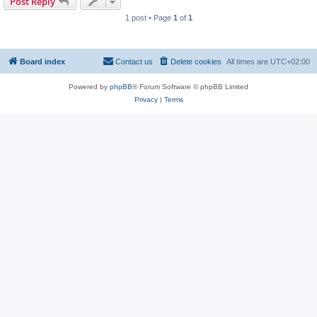
Post Reply
1 post • Page
1
of
1
Board index
Contact us
Delete cookies
All times are
UTC+02:00
Powered by
phpBB
® Forum Software © phpBB Limited
Privacy
|
Terms