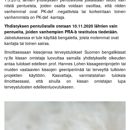
niistä pentueista, joiden osalta voidaan osoittaa, että niiden
vanhemmat ovat PK-def -negatiivisia tai korkeintaan toinen
vanhemmista on PK-def -kantaja.
Yhdistyksen pentulistalle otetaan 10.11.2020 lähtien vain
pentueita, joiden vanhempien PRA-b testitulos tiedetään.
Jalostuksessa ei tule käyttää bengaleita, joista molemmat ovat
kantajia tai toinen sairas.
Ilmoittaessaan kissojensa terveystulokset Suomen bengalikissat
ry:lle kissan omistaja luovuttaa samalla yhdistykselle oikeuden
antaa tulokset edelleen prof. Hannes Lohen kissageeniprojetin tai
muiden vastaavien kissojen geeniperimää tai terveyttä tutkivien
projektien käyttöön. Kasvattaja, varmistatahan tuloksia
ilmoittaessasi, että sinulla on kissan omistajan lupa
terveystulosten edelleenluovutukseen.