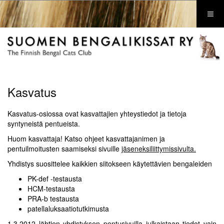
Kasvatus
Kasvatus-osiossa ovat kasvattajien yhteystiedot ja tietoja
syntyneistä pentueista.
Huom kasvattaja! Katso ohjeet kasvattajanimen ja
pentuilmoitusten saamiseksi sivuille
jäseneksiliittymissivulta.
Yhdistys suosittelee kaikkien siitokseen käytettävien bengaleiden
PK-def -testausta
HCM-testausta
PRA-b testausta
patellaluksaatiotutkimusta
1.3.2012 lähtien yhdistyksen pentusivuilla julkaistaan tiedot vain